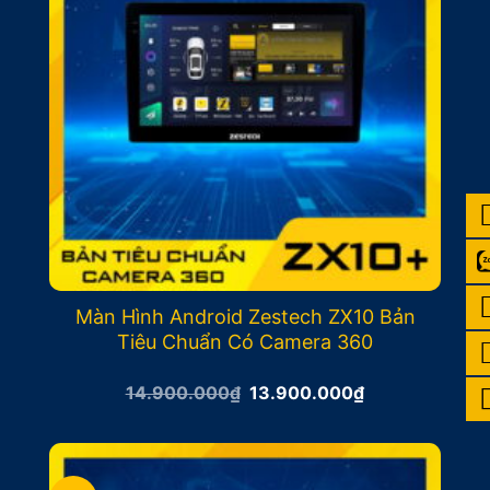
Màn Hình Android Zestech ZX10 Bản
Tiêu Chuẩn Có Camera 360
Giá
Giá
14.900.000
₫
13.900.000
₫
gốc
hiện
là:
tại
14.900.000₫.
là:
13.900.000₫.