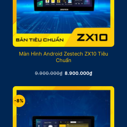
Màn Hình Android Zestech ZX10 Tiêu
Chuẩn
Giá
Giá
9.900.000
₫
8.900.000
₫
gốc
hiện
là:
tại
9.900.000₫.
là:
8.900.000₫.
-8%