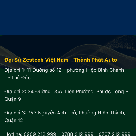
17.900.000₫.
là:
15.900.000₫.
Đại Sứ Zestech Việt Nam - Thành Phát Auto
Địa chỉ 1:
11 Đường số 12 - phường Hiệp Bình Chánh -
TP.Thủ Đức
Địa chỉ 2:
24 Đường D5A, Liên Phường, Phước Long B,
Quận 9
Địa chỉ 3:
753 Nguyễn Ảnh Thủ, Phường Hiệp Thành,
Quận 12
Hotline:
0909 212 999
-
0788 212 999
-
0707 212 999