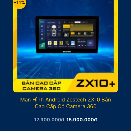
-11%
Màn Hình Android Zestech ZX10 Bản
Cao Cấp Có Camera 360
Giá
Giá
17.900.000
₫
15.900.000
₫
gốc
hiện
là:
tại