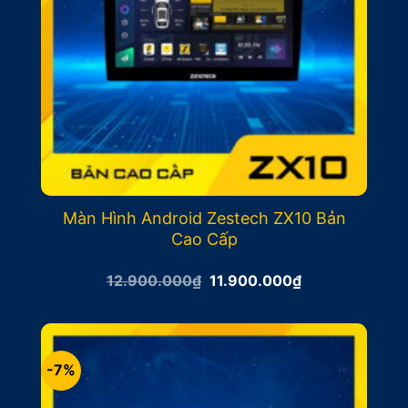
Màn Hình Android Zestech ZX10 Bản
Cao Cấp
Giá
Giá
12.900.000
₫
11.900.000
₫
gốc
hiện
là:
tại
12.900.000₫.
là:
11.900.000₫.
-7%