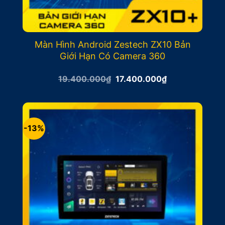
Màn Hình Android Zestech ZX10 Bản
Giới Hạn Có Camera 360
Giá
Giá
19.400.000
₫
17.400.000
₫
gốc
hiện
là:
tại
19.400.000₫.
là:
17.400.000₫.
-13%