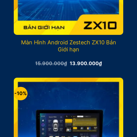
Màn Hình Android Zestech ZX10 Bản
Giới hạn
Giá
Giá
15.900.000
₫
13.900.000
₫
gốc
hiện
là:
tại
15.900.000₫.
là:
13.900.000₫.
-10%