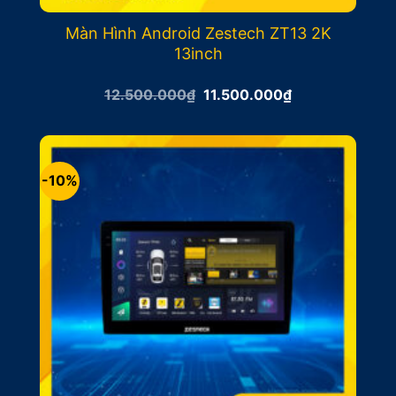
Màn Hình Android Zestech ZT13 2K
13inch
Giá
Giá
12.500.000
₫
11.500.000
₫
gốc
hiện
là:
tại
12.500.000₫.
là:
11.500.000₫.
-10%