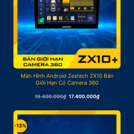
Màn Hình Android Zestech ZX10 Bản
Giới Hạn Có Camera 360
Giá
Giá
19.400.000
₫
17.400.000
₫
gốc
hiện
là:
tại
19.400.000₫.
là:
17.400.000₫.
-13%