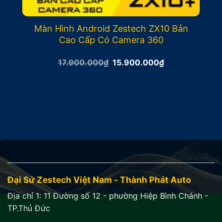
Màn Hình Android Zestech ZX10 Bản
Cao Cấp Có Camera 360
Giá
Giá
17.900.000
₫
15.900.000
₫
gốc
hiện
là:
tại
17.900.000₫.
là:
15.900.000₫.
Đại Sứ Zestech Việt Nam - Thành Phát Auto
Địa chỉ 1:
11 Đường số 12 - phường Hiệp Bình Chánh -
TP.Thủ Đức