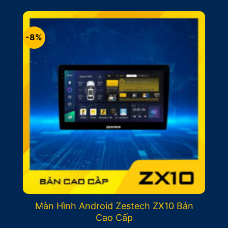
là:
tại
9.900.000₫.
là:
8.900.000₫.
-8%
Màn Hình Android Zestech ZX10 Bản
Cao Cấp