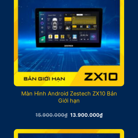
Màn Hình Android Zestech ZX10 Bản
Giới hạn
Giá
Giá
15.900.000
₫
13.900.000
₫
gốc
hiện
là:
tại
15.900.000₫.
là:
13.900.000₫.