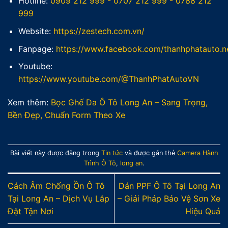
Hotline:
0909 212 999
-
0707 212 999
-
0788 212
999
Website:
https://zestech.com.vn/
Fanpage:
https://www.facebook.com/thanhphatauto.n
Youtube:
https://www.youtube.com/@ThanhPhatAutoVN
Xem thêm:
Bọc Ghế Da Ô Tô Long An – Sang Trọng,
Bền Đẹp, Chuẩn Form Theo Xe
Bài viết này được đăng trong
Tin tức
và được gắn thẻ
Camera Hành
Trình Ô Tô
,
long an
.
Cách Âm Chống Ồn Ô Tô
Dán PPF Ô Tô Tại Long An
Tại Long An – Dịch Vụ Lắp
– Giải Pháp Bảo Vệ Sơn Xe
Đặt Tận Nơi
Hiệu Quả