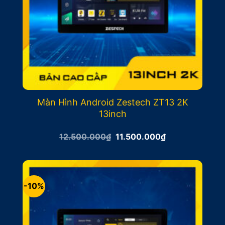
Màn Hình Android Zestech ZT13 2K
13inch
Giá
Giá
12.500.000
₫
11.500.000
₫
gốc
hiện
là:
tại
12.500.000₫.
là:
11.500.000₫.
-10%