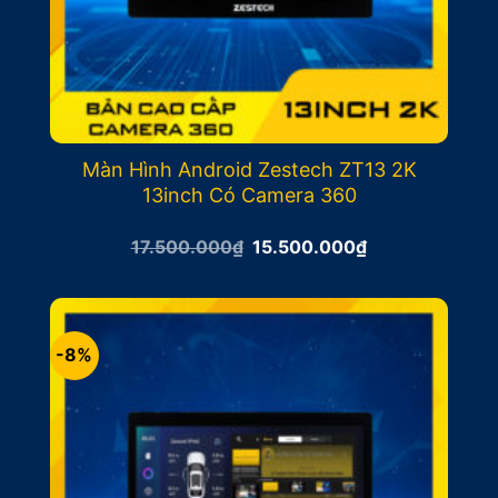
Màn Hình Android Zestech ZT13 2K
13inch Có Camera 360
Giá
Giá
17.500.000
₫
15.500.000
₫
gốc
hiện
là:
tại
17.500.000₫.
là:
15.500.000₫.
-8%