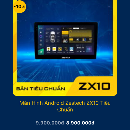
-10%
Màn Hình Android Zestech ZX10 Tiêu
Chuẩn
Giá
Giá
9.900.000
₫
8.900.000
₫
gốc
hiện