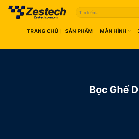
Bỏ
Tìm
qua
kiếm:
nội
dung
TRANG CHỦ
SẢN PHẨM
MÀN HÌNH
Bọc Ghế D