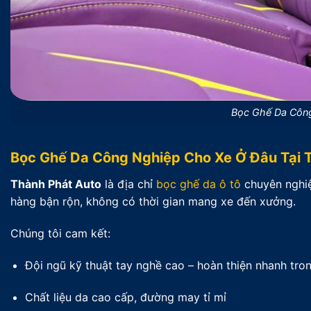
Bọc Ghế Da Công
Bọc Ghế Da Công Nghiệp Cho Xe Ở Đâu Tại
Thành Phát Auto
là địa chỉ
bọc ghế da ô tô
chuyên nghiệ
hàng bận rộn, không có thời gian mang xe đến xưởng.
Chúng tôi cam kết:
Đội ngũ kỹ thuật tay nghề cao – hoàn thiện nhanh tro
Chất liệu da cao cấp, đường may tỉ mỉ