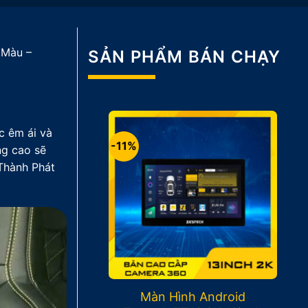
 Màu –
SẢN PHẨM BÁN CHẠY
c êm ái và
-11%
ng cao sẽ
 Thành Phát
Màn Hình Android