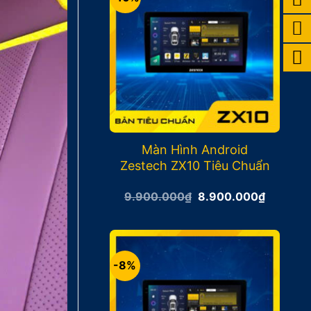
Màn Hình Android
Zestech ZX10 Tiêu Chuẩn
Giá
Giá
9.900.000
₫
8.900.000
₫
gốc
hiện
là:
tại
9.900.000₫.
là:
8.900.0
-8%