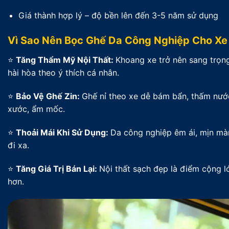
Giá thành hợp lý – độ bền lên đến 3-5 năm sử dụng
Vì Sao Nên Bọc Ghế Da Công Nghiệp Cho Xe 
⭐
Tăng Thẩm Mỹ Nội Thất:
Khoang xe trở nên sang trọng
hài hòa theo ý thích cá nhân.
⭐
Bảo Vệ Ghế Zin:
Ghế nỉ theo xe dễ bám bẩn, thấm nước
xước, ẩm mốc.
⭐
Thoải Mái Khi Sử Dụng:
Da công nghiệp êm ái, mịn mà
đi xa.
⭐
Tăng Giá Trị Bán Lại:
Nội thất sạch đẹp là điểm cộng l
hơn.