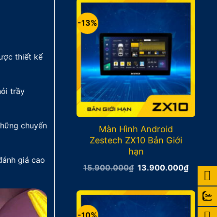
17.400
-13%
ược thiết kế
ỏi trầy
 những chuyến
Màn Hình Android
Zestech ZX10 Bản Giới
hạn
đánh giá cao
Giá
Giá
15.900.000
₫
13.900.000
₫
gốc
hiện
là:
tại
15.900.000₫.
là:
13.900
-10%