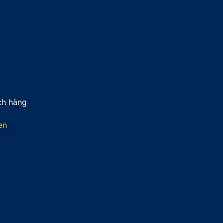
ch hàng
en