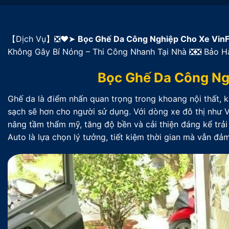
【Dịch Vụ】❎❤️➤
Bọc Ghế Da Công Nghiệp Cho Xe VinF
Không Gây Bí Nóng – Thi Công Nhanh Tại Nhà ❎❎ Bảo H
Bọc Ghế Da Công Ng
Ghế da là điểm nhấn quan trọng trong khoang nội thất, 
sạch sẽ hơn cho người sử dụng. Với dòng xe đô thị như V
nâng tầm thẩm mỹ, tăng độ bền và cải thiện đáng kể trải
Auto là lựa chọn lý tưởng, tiết kiệm thời gian mà vẫn đả