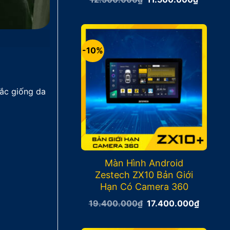
gốc
hiện
là:
tại
12.500.000₫.
là:
11.500.
-10%
ắc giống da
Màn Hình Android
Zestech ZX10 Bản Giới
Hạn Có Camera 360
Giá
Giá
19.400.000
₫
17.400.000
₫
gốc
hiện
là:
tại
19.400.000₫.
là: