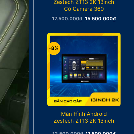
Zestech ZT13 2K 13inch
Có Camera 360
Giá
Giá
17.500.000
₫
15.500.000
₫
gốc
hiện
là:
tại
17.500.000₫.
là:
15.500
-8%
Màn Hình Android
Zestech ZT13 2K 13inch
Giá
Giá
12.500.000
₫
11.500.000
₫