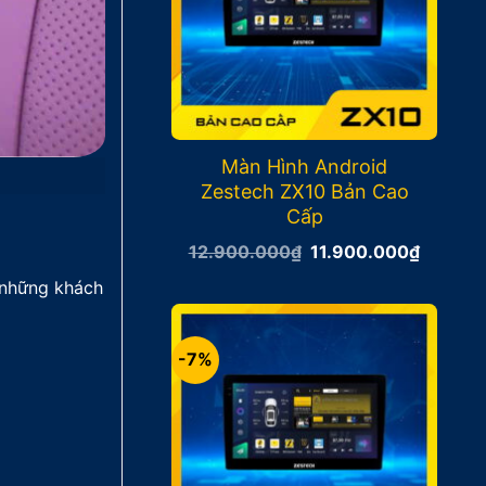
Màn Hình Android
Zestech ZX10 Bản Cao
Cấp
Giá
Giá
12.900.000
₫
11.900.000
₫
gốc
hiện
là:
tại
i những khách
12.900.000₫.
là:
11.900
-7%