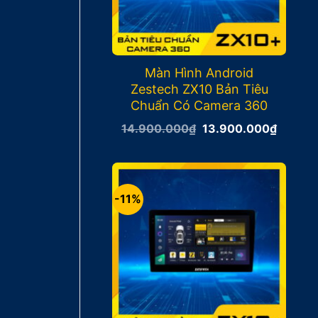
Màn Hình Android
Zestech ZX10 Bản Tiêu
Chuẩn Có Camera 360
Giá
Giá
14.900.000
₫
13.900.000
₫
gốc
hiện
là:
tại
14.900.000₫.
là:
13.900
-11%