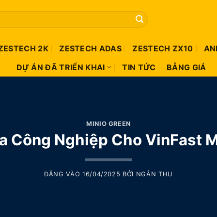
ZESTECH 2K
ZESTECH ADAS
ZESTECH ZX10
AN
DỰ ÁN ĐÃ TRIỂN KHAI
TIN TỨC
BẢNG GIÁ
MINIO GREEN
a Công Nghiệp Cho VinFast M
ĐĂNG VÀO
16/04/2025
BỞI
NGÂN THU