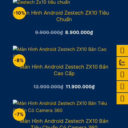
13.900.000₫.
Màn Hình Android Zestech ZX10 Tiêu
-10%
Chuẩn
Giá
Giá
9.900.000
₫
8.900.000
₫
gốc
hiện
là:
tại
9.900.000₫.
là:
8.900.000₫.
-8%
Màn Hình Android Zestech ZX10 Bản
Cao Cấp
Giá
Giá
12.900.000
₫
11.900.000
₫
gốc
hiện
là:
tại
12.900.000₫.
là:
11.900.000₫.
-7%
Màn Hình Android Zestech ZX10 Bản
Tiêu Chuẩn Có Camera 360