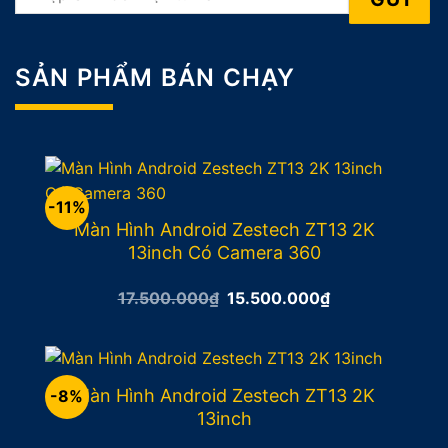
SẢN PHẨM BÁN CHẠY
-11%
Màn Hình Android Zestech ZT13 2K
13inch Có Camera 360
Giá
Giá
17.500.000
₫
15.500.000
₫
gốc
hiện
là:
tại
17.500.000₫.
là:
15.500.000₫.
Màn Hình Android Zestech ZT13 2K
-8%
13inch