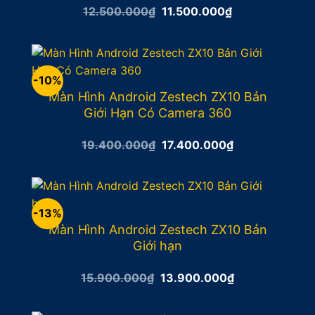
Giá
Giá
12.500.000
₫
11.500.000
₫
gốc
hiện
là:
tại
12.500.000₫.
là:
11.500.000₫.
-10%
Màn Hình Android Zestech ZX10 Bản
Giới Hạn Có Camera 360
Giá
Giá
19.400.000
₫
17.400.000
₫
gốc
hiện
là:
tại
19.400.000₫.
là:
17.400.000₫.
-13%
Màn Hình Android Zestech ZX10 Bản
Giới hạn
Giá
Giá
15.900.000
₫
13.900.000
₫
gốc
hiện
là:
tại
15.900.000₫.
là: