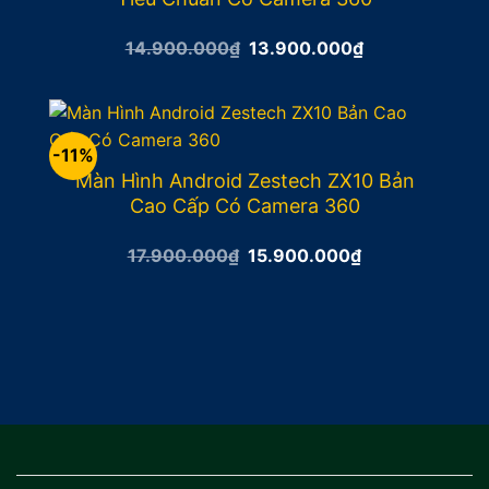
Giá
Giá
14.900.000
₫
13.900.000
₫
gốc
hiện
là:
tại
14.900.000₫.
là:
13.900.000₫.
-11%
Màn Hình Android Zestech ZX10 Bản
Cao Cấp Có Camera 360
Giá
Giá
17.900.000
₫
15.900.000
₫
gốc
hiện
là:
tại
17.900.000₫.
là:
15.900.000₫.