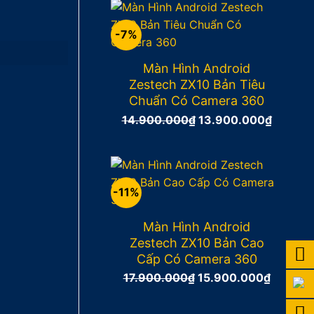
12.900.000₫.
là:
11.900.
-7%
Màn Hình Android
Zestech ZX10 Bản Tiêu
Chuẩn Có Camera 360
Giá
Giá
14.900.000
₫
13.900.000
₫
gốc
hiện
là:
tại
14.900.000₫.
là:
13.900
-11%
Màn Hình Android
Zestech ZX10 Bản Cao
Cấp Có Camera 360
Giá
Giá
17.900.000
₫
15.900.000
₫
gốc
hiện
là:
tại