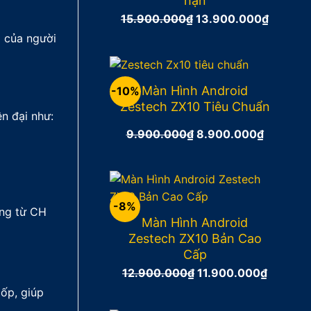
hạn
Giá
Giá
15.900.000
₫
13.900.000
₫
gốc
hiện
o của người
là:
tại
15.900.000₫.
là:
13.900
Màn Hình Android
-10%
Zestech ZX10 Tiêu Chuẩn
n đại như:
Giá
Giá
9.900.000
₫
8.900.000
₫
gốc
hiện
là:
tại
9.900.000₫.
là:
8.900.0
-8%
ụng từ CH
Màn Hình Android
Zestech ZX10 Bản Cao
Cấp
Giá
Giá
12.900.000
₫
11.900.000
₫
gốc
hiện
lốp, giúp
là:
tại