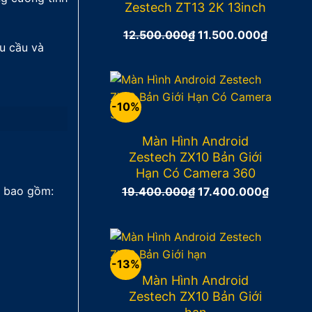
Zestech ZT13 2K 13inch
Giá
Giá
12.500.000
₫
11.500.000
₫
u cầu và
gốc
hiện
là:
tại
12.500.000₫.
là:
11.500.
-10%
Màn Hình Android
Zestech ZX10 Bản Giới
Hạn Có Camera 360
n bao gồm:
Giá
Giá
19.400.000
₫
17.400.000
₫
gốc
hiện
là:
tại
19.400.000₫.
là:
17.400.
-13%
Màn Hình Android
Zestech ZX10 Bản Giới