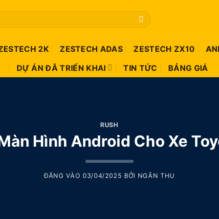
ZESTECH 2K
ZESTECH ADAS
ZESTECH ZX10
AN
DỰ ÁN ĐÃ TRIỂN KHAI
TIN TỨC
BẢNG GIÁ
RUSH
 Màn Hình Android Cho Xe Toy
ĐĂNG VÀO
03/04/2025
BỞI
NGÂN THU