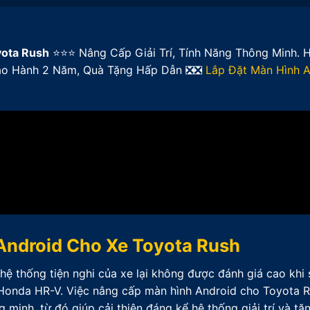
yota Rush
⭐⭐⭐ Nâng Cấp Giải Trí, Tính Năng Thông Minh. 
Bảo Hành 2 Năm, Quà Tặng Hấp Dẫn ❎❎
Lắp Đặt Màn Hình A
Android Cho Xe Toyota Rush
hệ thống tiện nghi của xe lại không được đánh giá cao khi 
 Honda HR-V. Việc nâng cấp màn hình Android cho Toyota 
g minh, từ đó giúp cải thiện đáng kể hệ thống giải trí và tă