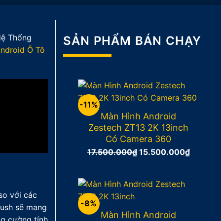
Hệ Thống
SẢN PHẨM BÁN CHẠY
ndroid Ô Tô
-11%
Màn Hình Android
Zestech ZT13 2K 13inch
Có Camera 360
Giá
Giá
17.500.000
₫
15.500.000
₫
gốc
hiện
là:
tại
17.500.000₫.
là:
so với các
15.500.
-8%
Rush sẽ mang
Màn Hình Android
ng cường tính