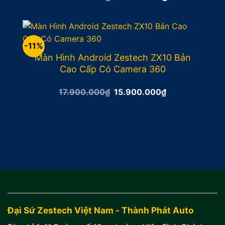
gốc
hiện
là:
tại
14.900.000₫.
là:
13.900.000₫.
-11%
Màn Hình Android Zestech ZX10 Bản
Cao Cấp Có Camera 360
Giá
Giá
17.900.000
₫
15.900.000
₫
gốc
hiện
là:
tại
17.900.000₫.
là:
15.900.000₫.
Đại Sứ Zestech Việt Nam - Thành Phát Auto