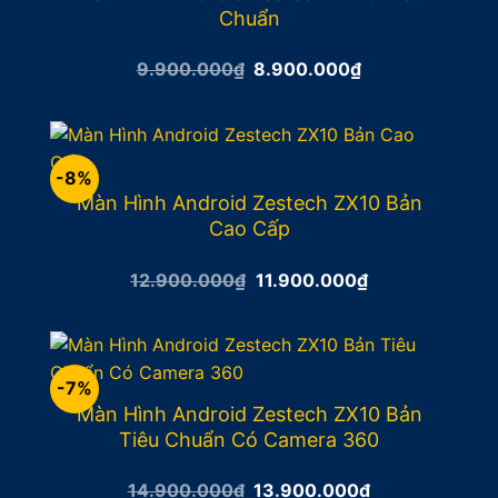
Chuẩn
Giá
Giá
9.900.000
₫
8.900.000
₫
gốc
hiện
là:
tại
9.900.000₫.
là:
8.900.000₫.
-8%
Màn Hình Android Zestech ZX10 Bản
Cao Cấp
Giá
Giá
12.900.000
₫
11.900.000
₫
gốc
hiện
là:
tại
12.900.000₫.
là:
11.900.000₫.
-7%
Màn Hình Android Zestech ZX10 Bản
Tiêu Chuẩn Có Camera 360
Giá
Giá
14.900.000
₫
13.900.000
₫