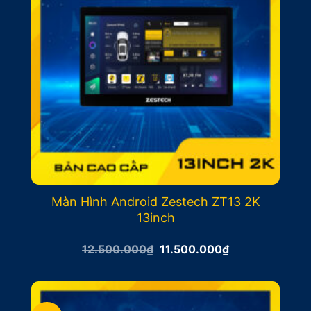
Màn Hình Android Zestech ZT13 2K
13inch
Giá
Giá
12.500.000
₫
11.500.000
₫
gốc
hiện
là:
tại
12.500.000₫.
là:
11.500.000₫.