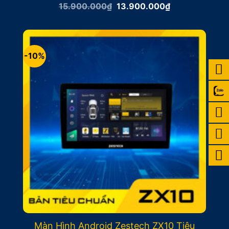
Giá
Giá
15.900.000
₫
13.900.000
₫
gốc
hiện
là:
tại
15.900.000₫.
là:
13.900.000₫.
-10%
Màn Hình Android Zestech ZX10 Tiêu