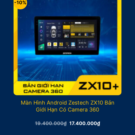
-10%
Màn Hình Android Zestech ZX10 Bản
Giới Hạn Có Camera 360
Giá
Giá
19.400.000
₫
17.400.000
₫
gốc
hiện
là:
tại