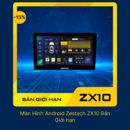
19.400.000₫.
là:
17.400.000₫.
-13%
Màn Hình Android Zestech ZX10 Bản
Giới hạn