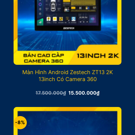
Màn Hình Android Zestech ZT13 2K
13inch Có Camera 360
Giá
Giá
17.500.000
₫
15.500.000
₫
gốc
hiện
là:
tại
17.500.000₫.
là:
15.500.000₫.
-8%