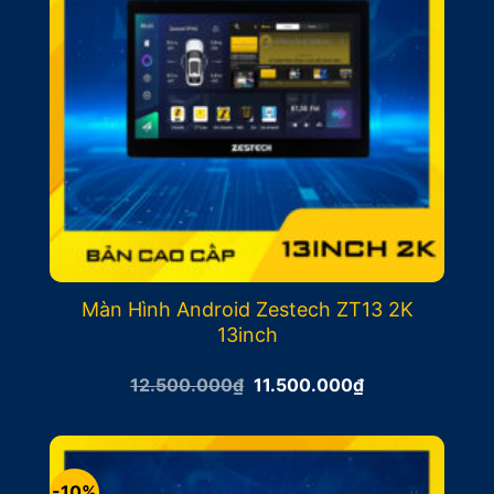
Màn Hình Android Zestech ZT13 2K
13inch
Giá
Giá
12.500.000
₫
11.500.000
₫
gốc
hiện
là:
tại
12.500.000₫.
là:
11.500.000₫.
-10%