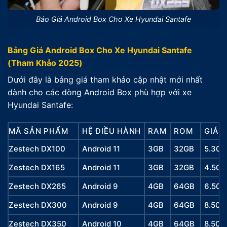
Báo Giá Android Box Cho Xe Hyundai Santafe
Bảng Giá Android Box Cho Xe Hyundai Santafe
(Tham Khảo 2025)
Dưới đây là bảng giá tham khảo cập nhật mới nhất
dành cho các dòng Android Box phù hợp với xe
Hyundai Santafe:
MÃ SẢN PHẨM
HỆ ĐIỀU HÀNH
RAM
ROM
GIÁ 
Zestech DX100
Android 11
3GB
32GB
5.300
Zestech DX165
Android 11
3GB
32GB
4.500
Zestech DX265
Android 9
4GB
64GB
6.500
Zestech DX300
Android 9
4GB
64GB
8.500
Zestech DX350
Android 10
4GB
64GB
8.500