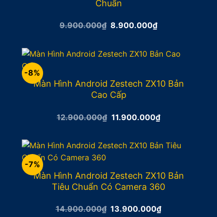
Chuẩn
Giá
Giá
9.900.000
₫
8.900.000
₫
gốc
hiện
là:
tại
9.900.000₫.
là:
8.900.000₫.
-8%
Màn Hình Android Zestech ZX10 Bản
Cao Cấp
Giá
Giá
12.900.000
₫
11.900.000
₫
gốc
hiện
là:
tại
12.900.000₫.
là:
11.900.000₫.
-7%
Màn Hình Android Zestech ZX10 Bản
Tiêu Chuẩn Có Camera 360
Giá
Giá
14.900.000
₫
13.900.000
₫
gốc
hiện