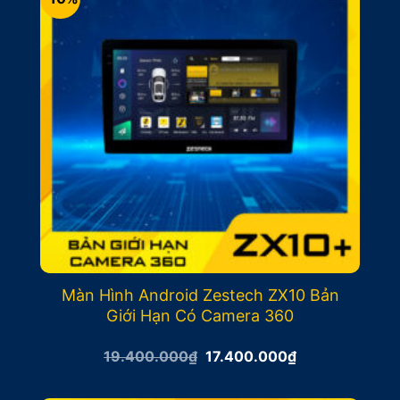
Màn Hình Android Zestech ZX10 Bản
Giới Hạn Có Camera 360
Giá
Giá
19.400.000
₫
17.400.000
₫
gốc
hiện
là:
tại
19.400.000₫.
là: