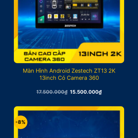
Màn Hình Android Zestech ZT13 2K
13inch Có Camera 360
Giá
Giá
17.500.000
₫
15.500.000
₫
gốc
hiện
là:
tại
17.500.000₫.
là:
15.500.000₫.
-8%