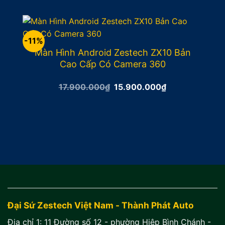
là:
tại
14.900.000₫.
là:
13.900.000₫.
-11%
Màn Hình Android Zestech ZX10 Bản
Cao Cấp Có Camera 360
Giá
Giá
17.900.000
₫
15.900.000
₫
gốc
hiện
là:
tại
17.900.000₫.
là:
15.900.000₫.
Đại Sứ Zestech Việt Nam - Thành Phát Auto
Địa chỉ 1:
11 Đường số 12 - phường Hiệp Bình Chánh -