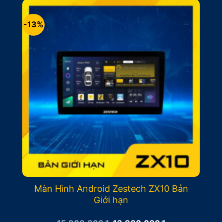
17.400.000₫.
-13%
Màn Hình Android Zestech ZX10 Bản
Giới hạn