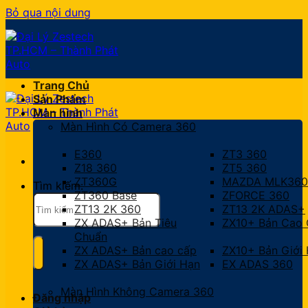
Bỏ qua nội dung
Trang Chủ
Sản Phẩm
Màn hình
Màn Hình Có Camera 360
E360
ZT3 360
Z18 360
ZT5 360
ZT360G
MAZDA MLK360
Tìm kiếm:
ZT360 Base
ZFORCE 360
ZT13 2K 360
ZT13 2K ADAS+
ZX ADAS+ Bản Tiêu
ZX10+ Bản Cao
Chuẩn
ZX ADAS+ Bản cao cấp
ZX10+ Bản Giới
ZX ADAS+ Bản Giới Hạn
EX ADAS 360
Màn Hình Không Camera 360
Đăng nhập