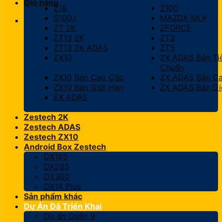
Giỏ hàng
Z18
Z100
S100J
MAZDA MLK
ZT 2K
ZFORCE
ZT13 2K
ZT3
ZT13 2K ADAS
ZT5
ZX10
ZX ADAS Bản Ti
Chuẩn
ZX10 Bản Cao Cấp
ZX ADAS Bản C
ZX10 Bản Giới Hạn
ZX ADAS Bản Gi
EX ADAS
Zestech 2K
Zestech ADAS
Zestech ZX10
Android Box Zestech
DX165
DX265
DX300
DX14 Plus
Sản phẩm khác
Dự Án Đã Triển Khai
Dự án Quận 9