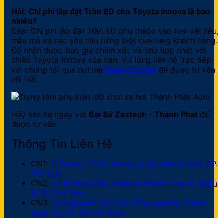
Hỏi: Chi phí lắp đặt Trần 8D cho Toyota Innova là bao
nhiêu?
Đáp: Chi phí lắp đặt Trần 8D phụ thuộc vào loại vật liệu
mẫu mã và các yêu cầu riêng biệt của từng khách hàng.
Để nhận được báo giá chính xác và phù hợp nhất với
chiếc Toyota Innova của bạn, vui lòng liên hệ trực tiếp
với chúng tôi qua hotline
0909.212.999
để được tư vấn
chi tiết.
Hãy liên hệ ngay với
Đại Sứ Zestech - Thành Phát
để
được tư vấn
Thông Tin Liên Hệ
CN1:
11 Đường số 12, Phường Hiệp Bình Chánh, TP.
Thủ Đức
CN2:
24 Đường D5A, Phường Phước Long B, Quận
9, TP. Thủ Đức
CN3:
753 Nguyễn Ảnh Thủ, Phường Hiệp Thành,
Quận 12, TP. Hồ Chí Minh