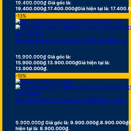
19.400.000
₫
Giá gốc là:
19.400.000₫.
17.400.000
₫
Giá hiện tại là: 17.400.
-13%
Màn Hình Android Zestech ZX10 Bản Giới hạn
15.900.000
₫
Giá gốc là:
15.900.000₫.
13.900.000
₫
Giá hiện tại là:
13.900.000₫.
-10%
Màn Hình Android Zestech ZX10 Tiêu Chuẩn
9.900.000
₫
Giá gốc là: 9.900.000₫.
8.900.000
₫
G
hiện tại là: 8.900.000₫.