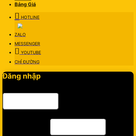
Bảng Giá
HOTLINE
ZALO
MESSENGER
YOUTUBE
CHỈ ĐƯỜNG
Đăng nhập
Tên tài khoản hoặc địa chỉ email
*
Bắt buộc
Mật khẩu
*
Bắt buộc