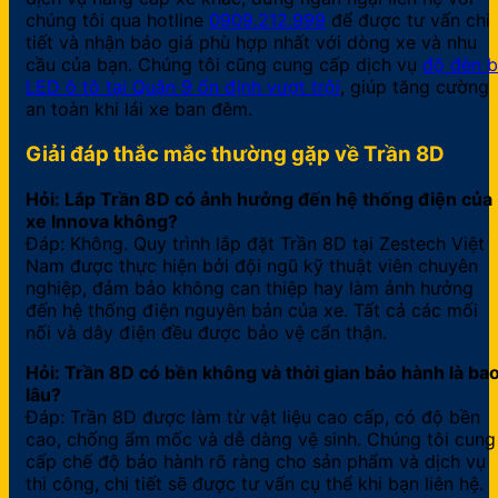
chúng tôi qua hotline
0909.212.999
để được tư vấn chi
tiết và nhận báo giá phù hợp nhất với dòng xe và nhu
cầu của bạn. Chúng tôi cũng cung cấp dịch vụ
độ đèn b
LED ô tô tại Quận 9 ổn định vượt trội
, giúp tăng cường
an toàn khi lái xe ban đêm.
Giải đáp thắc mắc thường gặp về Trần 8D
Hỏi: Lắp Trần 8D có ảnh hưởng đến hệ thống điện của
xe Innova không?
Đáp: Không. Quy trình lắp đặt Trần 8D tại Zestech Việt
Nam được thực hiện bởi đội ngũ kỹ thuật viên chuyên
nghiệp, đảm bảo không can thiệp hay làm ảnh hưởng
đến hệ thống điện nguyên bản của xe. Tất cả các mối
nối và dây điện đều được bảo vệ cẩn thận.
Hỏi: Trần 8D có bền không và thời gian bảo hành là ba
lâu?
Đáp: Trần 8D được làm từ vật liệu cao cấp, có độ bền
cao, chống ẩm mốc và dễ dàng vệ sinh. Chúng tôi cung
cấp chế độ bảo hành rõ ràng cho sản phẩm và dịch vụ
thi công, chi tiết sẽ được tư vấn cụ thể khi bạn liên hệ.