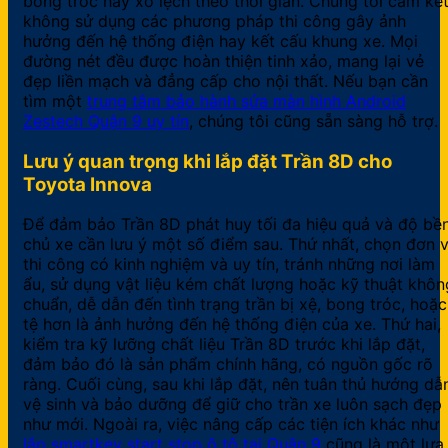
bong tróc hay xô lệch theo thời gian. Chúng tôi cam kế
không sử dụng các phương pháp thi công gây ảnh
hưởng đến hệ thống điện hay kết cấu khung xe. Mọi
đường nét đều được hoàn thiện tinh xảo, mang lại vẻ
đẹp liền mạch và đẳng cấp cho nội thất. Nếu bạn cần
tìm một
trung tâm bảo hành sửa màn hình Android
Zestech Quận 9 uy tín
, chúng tôi cũng sẵn sàng hỗ trợ.
Lưu ý quan trọng khi lắp đặt Trần 8D cho
Toyota Innova
Để đảm bảo Trần 8D phát huy tối đa hiệu quả và độ bền
chủ xe cần lưu ý một số điểm sau. Thứ nhất, chọn đơn v
thi công có kinh nghiệm và uy tín, tránh những nơi làm
ẩu, sử dụng vật liệu kém chất lượng hoặc kỹ thuật khôn
chuẩn, dễ dẫn đến tình trạng trần bị xệ, bong tróc, hoặc
tệ hơn là ảnh hưởng đến hệ thống điện của xe. Thứ hai,
kiểm tra kỹ lưỡng chất liệu Trần 8D trước khi lắp đặt,
đảm bảo đó là sản phẩm chính hãng, có nguồn gốc rõ
ràng. Cuối cùng, sau khi lắp đặt, nên tuân thủ hướng dẫ
vệ sinh và bảo dưỡng để giữ cho trần xe luôn sạch đẹp
như mới. Ngoài ra, việc nâng cấp các tiện ích khác như
lắp smartkey start stop ô tô tại Quận 9
cũng là một lựa