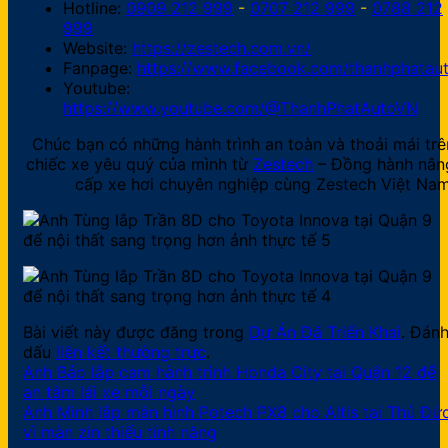
Hotline:
0909 212 999
-
0707 212 999
-
0788 212
999
Website:
https://zestech.com.vn/
Fanpage:
https://www.facebook.com/thanhphataut
Youtube:
https://www.youtube.com/@ThanhPhatAutoVN
Chúc bạn có những hành trình an toàn và thoải mái trê
chiếc xe yêu quý của mình từ
Zestech
– Đồng hành nân
cấp xe hơi chuyên nghiệp cùng Zestech Việt Nam
Bài viết này được đăng trong
Dự Án Đã Triển Khai
. Đán
dấu
liên kết thường trực
.
Anh Bảo lắp cam hành trình Honda City tại Quận 12 để
an tâm lái xe mỗi ngày
Anh Minh lắp màn hình Potech PX8 cho Altis tại Thủ Đứ
vì màn zin thiếu tính năng