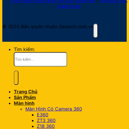
Chính sách bảo hành, đổi trả, hoàn tiền
|
Phương thức
thanh toán
© 2025 Bản quyền thuộc Zestech.com.vn
Tìm kiếm:
Trang Chủ
Sản Phẩm
Màn hình
Màn Hình Có Camera 360
E360
ZT3 360
Z18 360