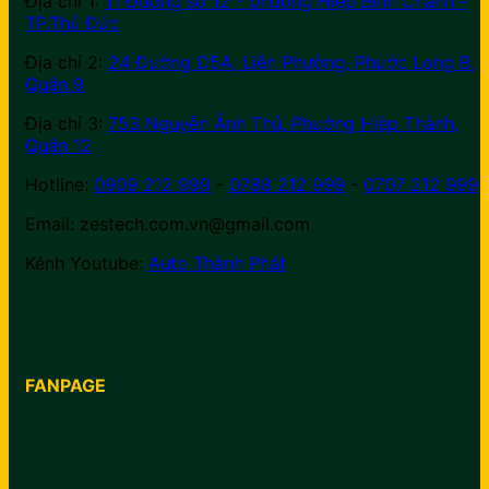
Địa chỉ 1:
11 Đường số 12 - phường Hiệp Bình Chánh -
TP.Thủ Đức
Địa chỉ 2:
24 Đường D5A, Liên Phường, Phước Long B,
Quận 9
Địa chỉ 3:
753 Nguyễn Ảnh Thủ, Phường Hiệp Thành,
Quận 12
Hotline:
0909 212 999
-
0788 212 999
-
0707 212 999
Email: zestech.com.vn@gmail.com
Kênh Youtube:
Auto Thành Phát
FANPAGE