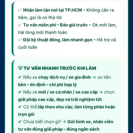
✅
Nhận làm tận nơi tại TP.HCM
– Không cần ra
tiệm, gọi là có thợ tới
✅
Tư vấn miễn phí – Báo giá trước
– Ok mới làm,
hài lòng mới thanh toán
✅
Đội kỹ thuật đông, làm nhanh gọn
– Hỗ trợ cả
cuối tuần
💡 TƯ VẤN NHANH TRƯỚC KHI LÀM
✔ Nếu xe
chạy dịch vụ / xe gia đình
→ ưu tiên
bền – ổn định – chi phí hợp lý
✔ Nếu xe
mới / xe cá nhân / xe cao cấp
→ chọn
giải pháp cao cấp, đẹp và trải nghiệm tốt
✔ Có thể
lắp theo nhu cầu, làm từng phần hoặc
trọn gói
✔ Chưa biết chọn gì? →
Gửi hình xe, nhân viên
tư vấn đúng giải pháp – đúng ngân sách