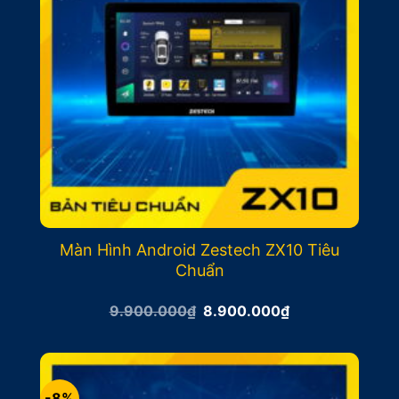
Màn Hình Android Zestech ZX10 Tiêu
Chuẩn
Giá
Giá
9.900.000
₫
8.900.000
₫
gốc
hiện
là:
tại
9.900.000₫.
là:
8.900.000₫.
-8%