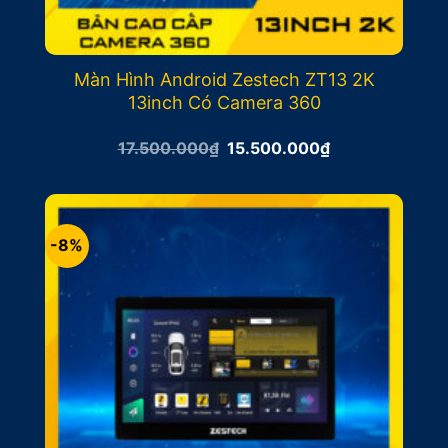
Màn Hình Android Zestech ZT13 2K
13inch Có Camera 360
Giá
Giá
17.500.000
₫
15.500.000
₫
gốc
hiện
là:
tại
17.500.000₫.
là:
15.500.000₫.
-8%