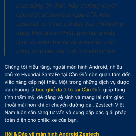
hoạt động ổn định, hãy thường xuyên
cập nhật phần mềm (qua OTA Auto
Update) và tránh cài đặt quá nhiều ứng
dụng không cần thiết, gây nặng máy.
Định kỳ kiểm tra và vệ sinh màn hình
cũng giúp kéo dài tuổi thọ sản phẩm.
Chúng tôi hiểu rằng, ngoài màn hình Android, nhiều
chủ xe Hyundai SantaFe tại Cần Giờ còn quan tâm đến
việc nâng cấp nội thất. Một trong những dịch vụ được
ưa chuộng là
bọc ghế da ô tô tại Cần Giờ
, giúp tăng
tính thẩm mỹ, dễ dàng vệ sinh và mang lại cảm giác
thoải mái hơn khi di chuyển đường dài. Zestech Việt
Nam luôn sẵn sàng tư vấn và cung cấp các giải pháp
toàn diện cho chiếc xe của bạn.
Hỏi & Đáp về màn hình Android Zestech