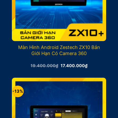
Màn Hình Android Zestech ZX10 Bản
Giới Hạn Có Camera 360
Giá
Giá
19.400.000
₫
17.400.000
₫
gốc
hiện
là:
tại
19.400.000₫.
là:
17.400.000₫.
-13%