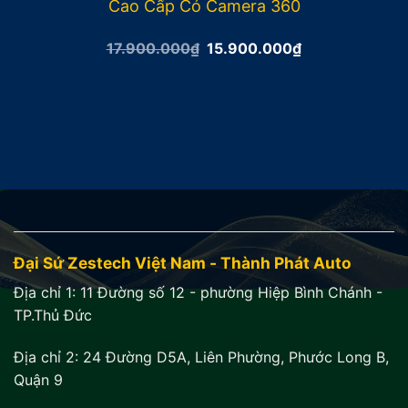
Cao Cấp Có Camera 360
Giá
Giá
17.900.000
₫
15.900.000
₫
gốc
hiện
là:
tại
17.900.000₫.
là:
15.900.000₫.
Đại Sứ Zestech Việt Nam - Thành Phát Auto
Địa chỉ 1:
11 Đường số 12 - phường Hiệp Bình Chánh -
TP.Thủ Đức
Địa chỉ 2:
24 Đường D5A, Liên Phường, Phước Long B,
Quận 9