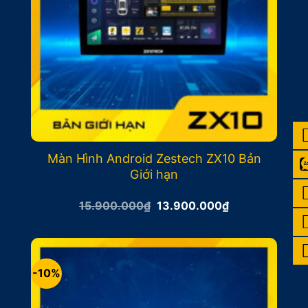
Màn Hình Android Zestech ZX10 Bản
Giới hạn
Giá
Giá
15.900.000
₫
13.900.000
₫
gốc
hiện
là:
tại
15.900.000₫.
là:
13.900.000₫.
-10%