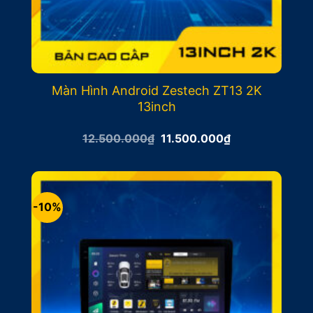
Màn Hình Android Zestech ZT13 2K
13inch
Giá
Giá
12.500.000
₫
11.500.000
₫
gốc
hiện
là:
tại
12.500.000₫.
là:
11.500.000₫.
-10%