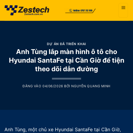
Bỏ
qua
nội
dung
DỰ ÁN ĐÃ TRIỂN KHAI
Anh Tùng lắp màn hình ô tô cho
Hyundai SantaFe tại Cần Giờ để tiện
theo dõi dẫn đường
ĐĂNG VÀO
04/06/2026
BỞI
NGUYỄN QUANG MINH
Anh Tùng, một chủ xe Hyundai SantaFe tại Cần Giờ,