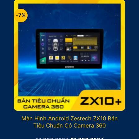
11.900.000₫.
-7%
Màn Hình Android Zestech ZX10 Bản
Tiêu Chuẩn Có Camera 360