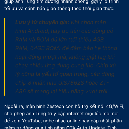
giúp anh Tùng tìm đường nhanh chóng, gợi ý lộ trình
tối ưu và cảnh báo giao thông theo thời gian thực.
Lưu ý từ chuyên gia:
Khi chọn màn
hình Android, hãy ưu tiên các dòng có
RAM và ROM đủ lớn (tối thiểu 4GB
RAM, 64GB ROM) để đảm bảo hệ thống
hoạt động mượt mà, không giật lag khi
chạy nhiều ứng dụng cùng lúc. Chip xử
lý cũng là yếu tố quan trọng, các dòng
chip 8 nhân như UIS7862S hoặc ZT-
A86 sẽ mang lại hiệu năng vượt trội.
Ngoài ra, màn hình Zestech còn hỗ trợ kết nối 4G/WiFi,
cho phép anh Tùng truy cập internet mọi lúc mọi nơi
để xem YouTube, nghe nhạc online hay cập nhật phần
mềm tự động qua tính năng OTA Auto Update. Tính