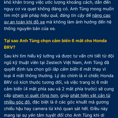
khó khăn trong việc ước lượng khoảng cách, dẫn đến
nguy cơ va quẹt không đáng có. Anh Tùng mong muốn
tìm một giải pháp
hiệu quả, đáng tin cậy
để
nâng cao
sự an toàn khi đỗ xe
mà không làm ảnh hưởng đến hệ
thống nguyên bản của xe.
Tại sao Anh Tùng chọn cảm biến 6 mắt cho Honda
BRV?
Sau khi tìm hiểu kỹ lưỡng và được tư vấn chi tiết từ đội
ngũ kỹ thuật viên tại Zestech Việt Nam, Anh Tùng đã
quyết định lựa chọn gói
lắp cảm biến 6 mắt
thay vì
loại 4 mắt thông thường. Lý do chính là vì chiếc Honda
BRV có kích thước tương đối, và việc trang bị 6 mắt
cảm biến (4 mắt phía sau và 2 mắt phía trước) sẽ cung
cấp
phạm vi quét rộng hơn
, giúp
phát hiện vật cản từ
nhiều góc độ
, đặc biệt là ở các góc khuất mà gương
chiếu hậu hay camera lùi khó quan sát hết. Điều này
mang lại sự
yên tâm tuyệt đối
cho Anh Tùng khi di