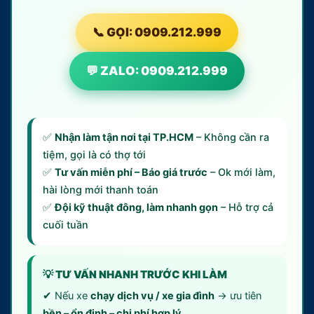
📞 GỌI: 0909.212.999
💬 ZALO: 0909.212.999
✅
Nhận làm tận nơi tại TP.HCM
– Không cần ra
tiệm, gọi là có thợ tới
✅
Tư vấn miễn phí – Báo giá trước
– Ok mới làm,
hài lòng mới thanh toán
✅
Đội kỹ thuật đông, làm nhanh gọn
– Hỗ trợ cả
cuối tuần
💡 TƯ VẤN NHANH TRƯỚC KHI LÀM
✔ Nếu xe
chạy dịch vụ / xe gia đình
→ ưu tiên
bền – ổn định – chi phí hợp lý