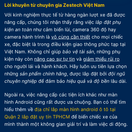
Lời khuyên từ chuyên gia Zestech Việt Nam
Với kinh nghiệm thực tế từ hàng ngàn lượt xe đã được
nâng cấp, chúng tôi nhận thấy rằng việc
lắp đặt phụ
kiện an toàn
như cảm biến lùi, camera 360 độ hay
camera hành trình là
vô cùng cần thiết
cho mọi chiếc
xe, đặc biệt là trong điều kiện giao thông phức tạp tại
Việt Nam. Không chỉ giúp
bảo vệ tài sản
, những phụ
kiện này còn
nâng cao sự tự tin
và
giảm thiểu rủi ro
cho người lái và hành khách. Hãy luôn ưu tiên lựa chọn
những
sản phẩm chính hãng
, được lắp đặt bởi
đội ngũ
chuyên nghiệp
để đảm bảo
hiệu quả và độ bền
lâu dài.
Ngoài ra, việc nâng cấp các tiện ích khác như màn
hình Android cũng rất được ưa chuộng. Bạn có thể tìm
hiểu thêm về
địa chỉ lắp màn hình android ô tô tại
Quận 2 lắp đặt uy tín TPHCM
để biến chiếc xe của
mình thành một không gian giải trí và làm việc di động.