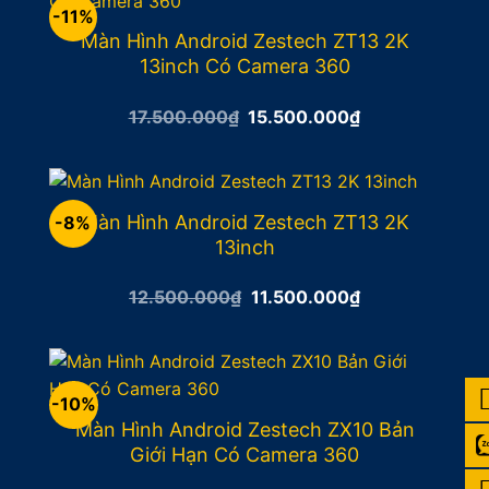
-11%
Màn Hình Android Zestech ZT13 2K
13inch Có Camera 360
Giá
Giá
17.500.000
₫
15.500.000
₫
gốc
hiện
là:
tại
17.500.000₫.
là:
15.500.000₫.
Màn Hình Android Zestech ZT13 2K
-8%
13inch
Giá
Giá
12.500.000
₫
11.500.000
₫
gốc
hiện
là:
tại
12.500.000₫.
là:
11.500.000₫.
-10%
Màn Hình Android Zestech ZX10 Bản
Giới Hạn Có Camera 360