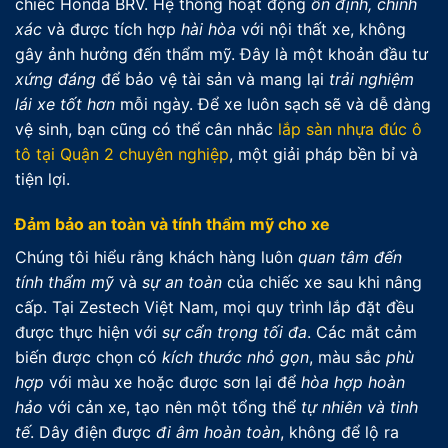
chiếc Honda BRV. Hệ thống hoạt động
ổn định, chính
xác
và được tích hợp
hài hòa
với nội thất xe, không
gây ảnh hưởng đến thẩm mỹ. Đây là một khoản đầu tư
xứng đáng
để bảo vệ tài sản và mang lại
trải nghiệm
lái xe tốt hơn
mỗi ngày. Để xe luôn sạch sẽ và dễ dàng
vệ sinh, bạn cũng có thể cân nhắc
lắp sàn nhựa đúc ô
tô tại Quận 2 chuyên nghiệp
, một giải pháp bền bỉ và
tiện lợi.
Đảm bảo an toàn và tính thẩm mỹ cho xe
Chúng tôi hiểu rằng khách hàng luôn
quan tâm đến
tính thẩm mỹ
và
sự an toàn
của chiếc xe sau khi nâng
cấp. Tại Zestech Việt Nam, mọi quy trình lắp đặt đều
được thực hiện với
sự cẩn trọng tối đa
. Các mắt cảm
biến được chọn có
kích thước nhỏ gọn
, màu sắc
phù
hợp
với màu xe hoặc được sơn lại để
hòa hợp hoàn
hảo
với cản xe, tạo nên một tổng thể
tự nhiên và tinh
tế
. Dây điện được
đi âm hoàn toàn
, không để lộ ra