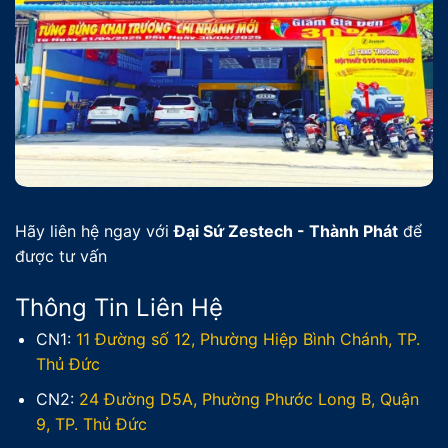
Hãy liên hệ ngay với
Đại Sứ Zestech - Thành Phát
để
được tư vấn
Thông Tin Liên Hệ
CN1:
11 Đường số 12, Phường Hiệp Bình Chánh, TP.
Thủ Đức
CN2:
24 Đường D5A, Phường Phước Long B, Quận
9, TP. Thủ Đức