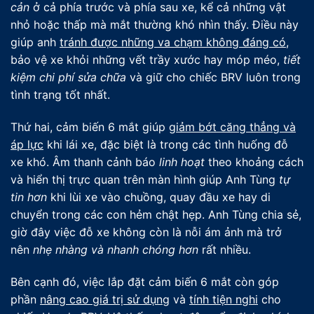
cản
ở cả phía trước và phía sau xe, kể cả những vật
nhỏ hoặc thấp mà mắt thường khó nhìn thấy. Điều này
giúp anh
tránh được những va chạm không đáng có
,
bảo vệ xe khỏi những vết trầy xước hay móp méo,
tiết
kiệm chi phí sửa chữa
và giữ cho chiếc BRV luôn trong
tình trạng tốt nhất.
Thứ hai, cảm biến 6 mắt giúp
giảm bớt căng thẳng và
áp lực
khi lái xe, đặc biệt là trong các tình huống đỗ
xe khó. Âm thanh cảnh báo
linh hoạt
theo khoảng cách
và hiển thị trực quan trên màn hình giúp Anh Tùng
tự
tin hơn
khi lùi xe vào chuồng, quay đầu xe hay di
chuyển trong các con hẻm chật hẹp. Anh Tùng chia sẻ,
giờ đây việc đỗ xe không còn là nỗi ám ảnh mà trở
nên
nhẹ nhàng và nhanh chóng hơn
rất nhiều.
Bên cạnh đó, việc lắp đặt cảm biến 6 mắt còn góp
phần
nâng cao giá trị sử dụng
và
tính tiện nghi
cho