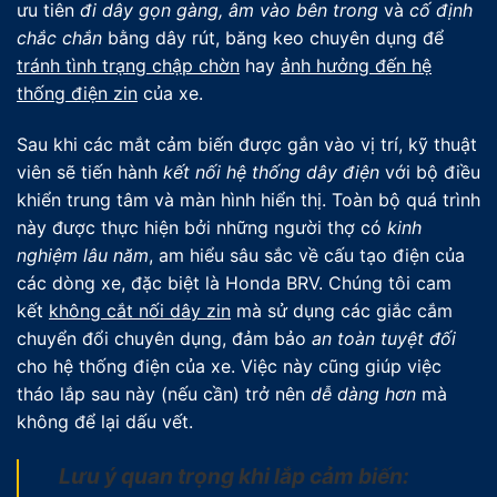
ưu tiên
đi dây gọn gàng, âm vào bên trong
và
cố định
chắc chắn
bằng dây rút, băng keo chuyên dụng để
tránh tình trạng chập chờn
hay
ảnh hưởng đến hệ
thống điện zin
của xe.
Sau khi các mắt cảm biến được gắn vào vị trí, kỹ thuật
viên sẽ tiến hành
kết nối hệ thống dây điện
với bộ điều
khiển trung tâm và màn hình hiển thị. Toàn bộ quá trình
này được thực hiện bởi những người thợ có
kinh
nghiệm lâu năm
, am hiểu sâu sắc về cấu tạo điện của
các dòng xe, đặc biệt là Honda BRV. Chúng tôi cam
kết
không cắt nối dây zin
mà sử dụng các giắc cắm
chuyển đổi chuyên dụng, đảm bảo
an toàn tuyệt đối
cho hệ thống điện của xe. Việc này cũng giúp việc
tháo lắp sau này (nếu cần) trở nên
dễ dàng hơn
mà
không để lại dấu vết.
Lưu ý quan trọng khi lắp cảm biến: