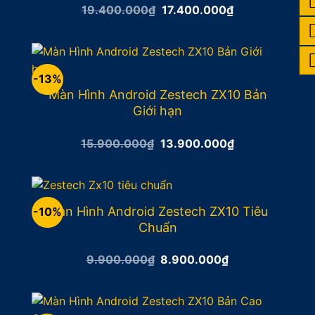
Giá
Giá
19.400.000
₫
17.400.000
₫
gốc
hiện
là:
tại
19.400.000₫.
là:
17.400.000₫.
-13%
Màn Hình Android Zestech ZX10 Bản
Giới hạn
Giá
Giá
15.900.000
₫
13.900.000
₫
gốc
hiện
là:
tại
15.900.000₫.
là:
13.900.000₫.
Màn Hình Android Zestech ZX10 Tiêu
-10%
Chuẩn
Giá
Giá
9.900.000
₫
8.900.000
₫
gốc
hiện
là:
tại
9.900.000₫.
là:
8.900.000₫.