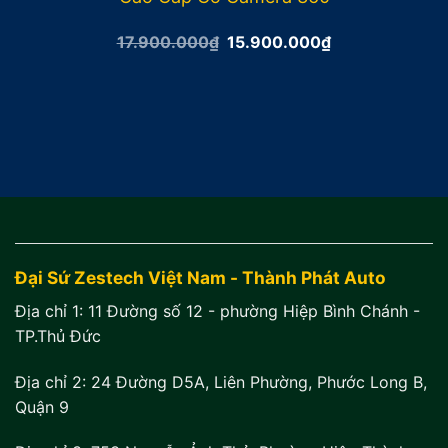
Giá
Giá
17.900.000
₫
15.900.000
₫
gốc
hiện
là:
tại
17.900.000₫.
là:
15.900.000₫.
Đại Sứ Zestech Việt Nam - Thành Phát Auto
Địa chỉ 1:
11 Đường số 12 - phường Hiệp Bình Chánh -
TP.Thủ Đức
Địa chỉ 2:
24 Đường D5A, Liên Phường, Phước Long B,
Quận 9