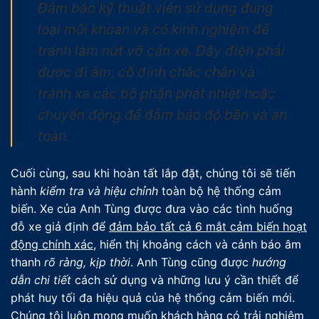
Đảm bảo kỹ thuật viên sử dụng đúng
loại mũi khoan và có kinh nghiệm để
tránh làm nứt vỡ cản xe. Dây điện phải
được đi âm, cố định chắc chắn và
tránh xa các bộ phận phát nhiệt hoặc
chuyển động để đảm bảo độ bền và an
toàn.
Cuối cùng, sau khi hoàn tất lắp đặt, chúng tôi sẽ tiến
hành
kiểm tra và hiệu chỉnh
toàn bộ hệ thống cảm
biến. Xe của Anh Tùng được đưa vào các tình huống
đỗ xe giả định để
đảm bảo tất cả 6 mắt cảm biến hoạt
động chính xác
, hiển thị khoảng cách và cảnh báo âm
thanh
rõ ràng, kịp thời
. Anh Tùng cũng được
hướng
dẫn chi tiết
cách sử dụng và những lưu ý cần thiết để
phát huy tối đa hiệu quả của hệ thống cảm biến mới.
Chúng tôi luôn mong muốn khách hàng có trải nghiệm