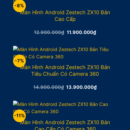
-8%
Màn Hình Android Zestech ZX10 Bản
Cao Cấp
Giá
Giá
12.900.000
₫
11.900.000
₫
gốc
hiện
là:
tại
12.900.000₫.
là:
11.900.000₫.
-7%
Màn Hình Android Zestech ZX10 Bản
Tiêu Chuẩn Có Camera 360
Giá
Giá
14.900.000
₫
13.900.000
₫
gốc
hiện
là:
tại
14.900.000₫.
là:
13.900.000₫.
-11%
Màn Hình Android Zestech ZX10 Bản
Cao Cấp Có Camera 360