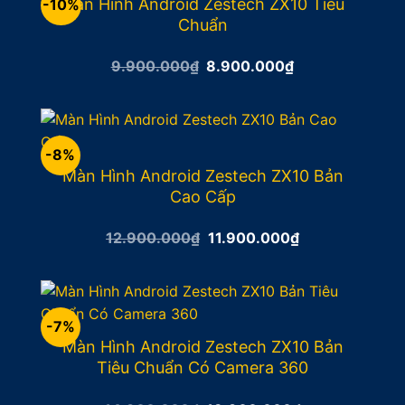
Màn Hình Android Zestech ZX10 Tiêu
-10%
Chuẩn
Giá
Giá
9.900.000
₫
8.900.000
₫
gốc
hiện
là:
tại
9.900.000₫.
là:
8.900.000₫.
-8%
Màn Hình Android Zestech ZX10 Bản
Cao Cấp
Giá
Giá
12.900.000
₫
11.900.000
₫
gốc
hiện
là:
tại
12.900.000₫.
là:
11.900.000₫.
-7%
Màn Hình Android Zestech ZX10 Bản
Tiêu Chuẩn Có Camera 360