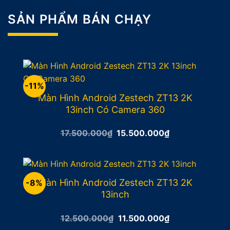
SẢN PHẨM BÁN CHẠY
-11%
Màn Hình Android Zestech ZT13 2K
13inch Có Camera 360
Giá
Giá
17.500.000
₫
15.500.000
₫
gốc
hiện
là:
tại
17.500.000₫.
là:
15.500.000₫.
Màn Hình Android Zestech ZT13 2K
-8%
13inch
Giá
Giá
12.500.000
₫
11.500.000
₫
gốc
hiện