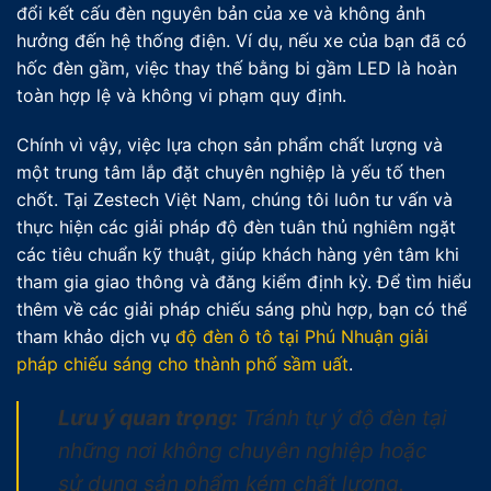
đổi kết cấu đèn nguyên bản của xe và không ảnh
hưởng đến hệ thống điện. Ví dụ, nếu xe của bạn đã có
hốc đèn gầm, việc thay thế bằng bi gầm LED là hoàn
toàn hợp lệ và không vi phạm quy định.
Chính vì vậy, việc lựa chọn sản phẩm chất lượng và
một trung tâm lắp đặt chuyên nghiệp là yếu tố then
chốt. Tại Zestech Việt Nam, chúng tôi luôn tư vấn và
thực hiện các giải pháp độ đèn tuân thủ nghiêm ngặt
các tiêu chuẩn kỹ thuật, giúp khách hàng yên tâm khi
tham gia giao thông và đăng kiểm định kỳ. Để tìm hiểu
thêm về các giải pháp chiếu sáng phù hợp, bạn có thể
tham khảo dịch vụ
độ đèn ô tô tại Phú Nhuận giải
pháp chiếu sáng cho thành phố sầm uất
.
Lưu ý quan trọng:
Tránh tự ý độ đèn tại
những nơi không chuyên nghiệp hoặc
sử dụng sản phẩm kém chất lượng.