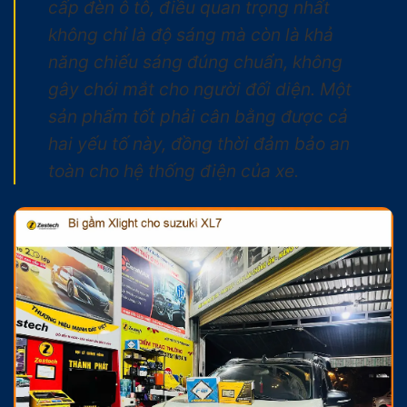
cấp đèn ô tô, điều quan trọng nhất
không chỉ là độ sáng mà còn là khả
năng chiếu sáng đúng chuẩn, không
gây chói mắt cho người đối diện. Một
sản phẩm tốt phải cân bằng được cả
hai yếu tố này, đồng thời đảm bảo an
toàn cho hệ thống điện của xe.