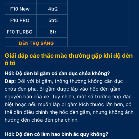
F10 New
4tr2
F10 PRO
5tr5
F10 TURBO
6tr
ĐÈN TRỢ SÁNG
Giải đáp các thắc mắc thường gặp khi độ đèn
SẢN PHẨM
GIÁ BÁN
ô tô
M30 Ultra
4tr5
Hỏi: Độ đèn bi gầm có cần đục chóa không?
Aozoom EX3
5tr
Đáp:
Đối với bi gầm, thông thường không cần đục
chóa đèn pha. Bi gầm được lắp vào hốc đèn gầm
nguyên bản của xe. Tuy nhiên, một số trường hợp đặc
biệt hoặc nếu muốn lắp bi gầm kích thước lớn hơn, có
thể cần điều chỉnh nhẹ hốc đèn gầm, nhưng không ảnh
hưởng đến chóa đèn pha chính.
Hỏi: Độ đèn có làm hao bình ắc quy không?