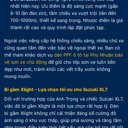
nhất hiện nay. Ưu điểm là độ sáng cực mạnh (gấp
8-10 lần đèn zin), tầm chiếu xa vượt trội (lên đến
700-1000m), thiết kế sang trọng. Nhược điểm là giá
thành rất cao và quy trình lắp đặt phức tạp.
Ngoài việc nâng cấp hệ thống chiếu sáng, nhiều chủ xe
cũng quan tâm đến việc bảo vệ ngoại thất xe. Bạn có
thể tham khảo dịch vụ
dán PPF ô tô tại Phú Nhuận bảo
vệ sơn xe chủ động
để giữ cho lớp sơn xe luôn bền
đẹp như mới, tránh khỏi các vết trầy xước không
mong muốn.
Bi gầm Xlight – Lựa chọn tối ưu cho Suzuki XL7
Đối với trường hợp của Anh Trọng và chiếc Suzuki XL7,
việc độ bi gầm Xlight là một lựa chọn rất hợp lý. Đèn
bi gầm Xlight không chỉ cải thiện đáng kể cường độ
ánh sáng ở khu vực thấp, giúp phá sương và tăng tầm
nhìn trong điều kiện thời tiết xấu, mà còn bổ trợ rất tốt