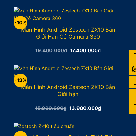
là:
tại
12.500.000₫.
là:
11.500.000₫.
-10%
Màn Hình Android Zestech ZX10 Bản
Giới Hạn Có Camera 360
Giá
Giá
19.400.000
₫
17.400.000
₫
gốc
hiện
là:
tại
19.400.000₫.
là:
17.400.000₫.
-13%
Màn Hình Android Zestech ZX10 Bản
Giới hạn
Giá
Giá
15.900.000
₫
13.900.000
₫
gốc
hiện
là:
tại
15.900.000₫.
là:
13.900.000₫.