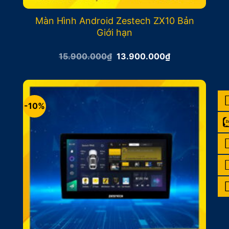
Màn Hình Android Zestech ZX10 Bản
Giới hạn
Giá
Giá
15.900.000
₫
13.900.000
₫
gốc
hiện
là:
tại
15.900.000₫.
là:
13.900.000₫.
-10%