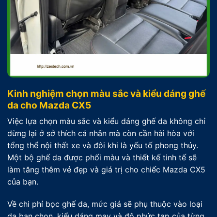
Kinh nghiệm chọn màu sắc và kiểu dáng ghế
da cho Mazda CX5
Việc lựa chọn màu sắc và kiểu dáng ghế da không chỉ
dừng lại ở sở thích cá nhân mà còn cần hài hòa với
tổng thể nội thất xe và đôi khi là yếu tố phong thủy.
Một bộ ghế da được phối màu và thiết kế tinh tế sẽ
làm tăng thêm vẻ đẹp và giá trị cho chiếc Mazda CX5
của bạn.
Về chi phí bọc ghế da, mức giá sẽ phụ thuộc vào loại
da bạn chọn, kiểu dáng may và độ phức tạp của từng