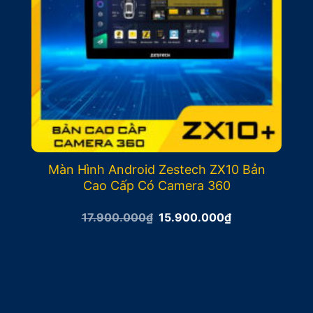
Màn Hình Android Zestech ZX10 Bản
Cao Cấp Có Camera 360
Giá
Giá
17.900.000
₫
15.900.000
₫
gốc
hiện
là:
tại
17.900.000₫.
là:
15.900.000₫.