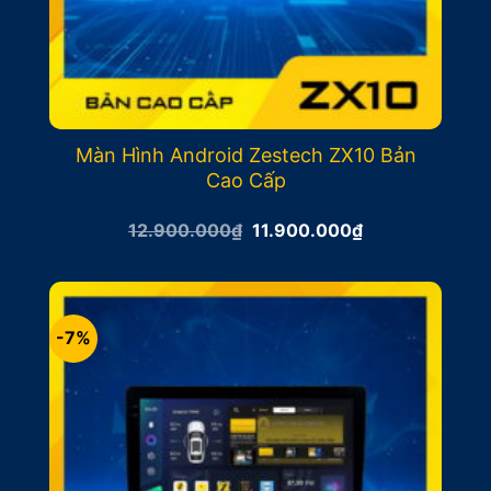
Màn Hình Android Zestech ZX10 Bản
Cao Cấp
Giá
Giá
12.900.000
₫
11.900.000
₫
gốc
hiện
là:
tại
12.900.000₫.
là:
11.900.000₫.
-7%