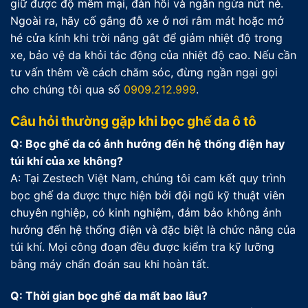
giữ được độ mềm mại, đàn hồi và ngăn ngừa nứt nẻ.
Ngoài ra, hãy cố gắng đỗ xe ở nơi râm mát hoặc mở
hé cửa kính khi trời nắng gắt để giảm nhiệt độ trong
xe, bảo vệ da khỏi tác động của nhiệt độ cao. Nếu cần
tư vấn thêm về cách chăm sóc, đừng ngần ngại gọi
cho chúng tôi qua số
0909.212.999
.
Câu hỏi thường gặp khi bọc ghế da ô tô
Q: Bọc ghế da có ảnh hưởng đến hệ thống điện hay
túi khí của xe không?
A: Tại Zestech Việt Nam, chúng tôi cam kết quy trình
bọc ghế da được thực hiện bởi đội ngũ kỹ thuật viên
chuyên nghiệp, có kinh nghiệm, đảm bảo không ảnh
hưởng đến hệ thống điện và đặc biệt là chức năng của
túi khí. Mọi công đoạn đều được kiểm tra kỹ lưỡng
bằng máy chẩn đoán sau khi hoàn tất.
Q: Thời gian bọc ghế da mất bao lâu?