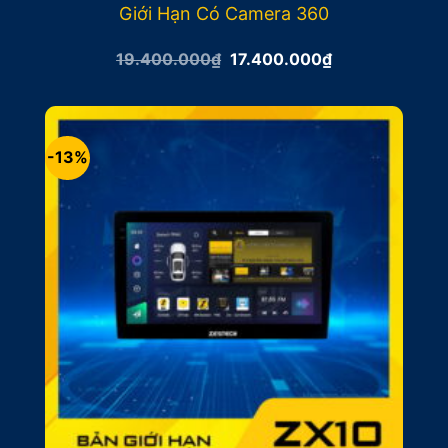
Giới Hạn Có Camera 360
Giá
Giá
19.400.000
₫
17.400.000
₫
gốc
hiện
là:
tại
19.400.000₫.
là:
17.400.000₫.
-13%