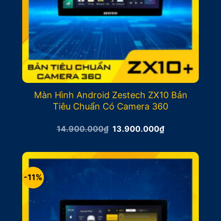
Màn Hình Android Zestech ZX10 Bản
Tiêu Chuẩn Có Camera 360
Giá
Giá
14.900.000
₫
13.900.000
₫
gốc
hiện
là:
tại
14.900.000₫.
là:
13.900.000₫.
-11%