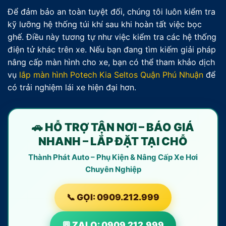
Để đảm bảo an toàn tuyệt đối, chúng tôi luôn kiểm tra
kỹ lưỡng hệ thống túi khí sau khi hoàn tất việc bọc
ghế. Điều này tương tự như việc kiểm tra các hệ thống
điện tử khác trên xe. Nếu bạn đang tìm kiếm giải pháp
nâng cấp màn hình cho xe, bạn có thể tham khảo dịch
vụ
lắp màn hình Potech Kia Seltos Quận Phú Nhuận
để
có trải nghiệm lái xe hiện đại hơn.
🚗 HỖ TRỢ TẬN NƠI – BÁO GIÁ
NHANH – LẮP ĐẶT TẠI CHỖ
Thành Phát Auto – Phụ Kiện & Nâng Cấp Xe Hơi
Chuyên Nghiệp
📞 GỌI: 0909.212.999
💬 ZALO: 0909.212.999