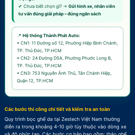
✔ Chưa biết chọn gì? →
Gửi hình xe, nhân viên
tư vấn đúng giải pháp – đúng ngân sách
📍
Hệ thống Thành Phát Auto:
• CN1: 11 Đường số 12, Phường Hiệp Bình Chánh,
TP. Thủ Đức, TP.HCM
• CN2: 24 Đường D5A, Phường Phước Long B,
TP. Thủ Đức, TP.HCM
• CN3: 753 Nguyễn Ảnh Thủ, Tân Chánh Hiệp,
Quận 12, TP.HCM
Các bước thi công chi tiết và kiểm tra an toàn
Quy trình bọc ghế da tại Zestech Việt Nam thường
diễn ra trong khoảng 4-10 giờ tùy thuộc vào dòng xe
và độ phức tạp. Các bước cơ bản bao gồm: tháo ghế