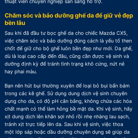
thuật viên chuyên nghiệp sẵn sàng hỗ trợ.
Chăm sóc và bảo dưỡng ghế da để giữ vẻ đẹp
bền lâu
Sau khi đã đầu tư bọc ghế da cho chiếc Mazda CX5,
việc chăm sóc và bảo dưỡng đúng cách là yếu tố then
chốt để giữ cho bộ ghế luôn bền đẹp như mới. Da ghế,
dù là loại cao cấp đến đâu, cũng cần được vệ sinh và
dưỡng định kỳ để tránh tình trạng khô cứng, nứt nẻ
hay phai màu.
Bạn nên hút bụi thường xuyên để loại bỏ bụi bẩn bám
trong các kẽ ghế. Sử dụng dung dịch vệ sinh chuyên
dụng cho da, có độ pH cân bằng, không chứa các hóa
chất mạnh có thể làm hỏng bề mặt da. Khi vệ sinh, hãy
xịt dung dịch lên khăn sợi nhỏ rồi nhẹ nhàng lau sạch,
tránh xịt trực tiếp lên da. Sau khi vệ sinh, việc thoa
một lớp sáp hoặc dầu dưỡng chuyên dụng sẽ giúp da