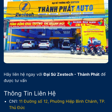
Hãy liên hệ ngay với
Đại Sứ Zestech - Thành Phát
để
được tư vấn
Thông Tin Liên Hệ
CN1:
11 Đường số 12, Phường Hiệp Bình Chánh, TP.
Thủ Đức