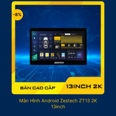
17.500.000₫.
là:
15.500.000₫.
-8%
Màn Hình Android Zestech ZT13 2K
13inch