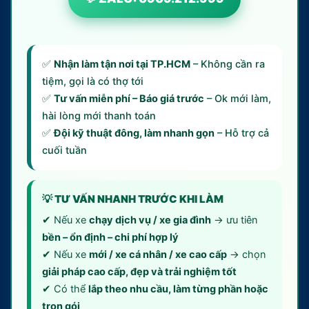
✅
Nhận làm tận nơi tại TP.HCM
– Không cần ra
tiệm, gọi là có thợ tới
✅
Tư vấn miễn phí – Báo giá trước
– Ok mới làm,
hài lòng mới thanh toán
✅
Đội kỹ thuật đông, làm nhanh gọn
– Hỗ trợ cả
cuối tuần
💡 TƯ VẤN NHANH TRƯỚC KHI LÀM
✔ Nếu xe
chạy dịch vụ / xe gia đình
→ ưu tiên
bền – ổn định – chi phí hợp lý
✔ Nếu xe
mới / xe cá nhân / xe cao cấp
→ chọn
giải pháp cao cấp, đẹp và trải nghiệm tốt
✔ Có thể
lắp theo nhu cầu, làm từng phần hoặc
trọn gói