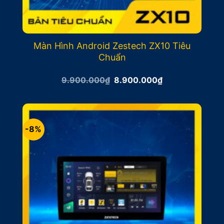
Màn Hình Android Zestech ZX10 Tiêu
Chuẩn
Giá
Giá
9.900.000
₫
8.900.000
₫
gốc
hiện
là:
tại
9.900.000₫.
là:
8.900.000₫.
-8%