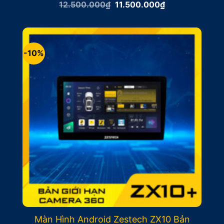
Giá
Giá
12.500.000
₫
11.500.000
₫
gốc
hiện
là:
tại
12.500.000₫.
là:
11.500.000₫.
-10%
Màn Hình Android Zestech ZX10 Bản