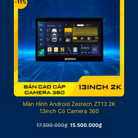
-11%
Màn Hình Android Zestech ZT13 2K
13inch Có Camera 360
Giá
Giá
17.500.000
₫
15.500.000
₫
gốc
hiện
là:
tại