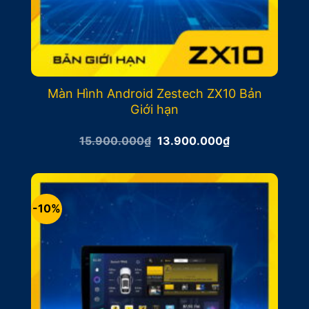
Màn Hình Android Zestech ZX10 Bản
Giới hạn
Giá
Giá
15.900.000
₫
13.900.000
₫
gốc
hiện
là:
tại
15.900.000₫.
là:
13.900.000₫.
-10%