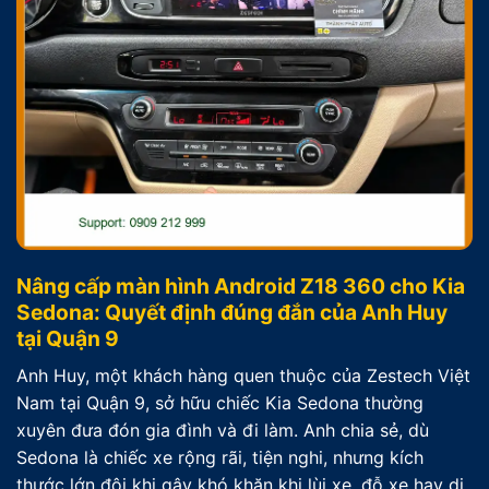
Nâng cấp màn hình Android Z18 360 cho Kia
Sedona: Quyết định đúng đắn của Anh Huy
tại Quận 9
Anh Huy, một khách hàng quen thuộc của Zestech Việt
Nam tại Quận 9, sở hữu chiếc Kia Sedona thường
xuyên đưa đón gia đình và đi làm. Anh chia sẻ, dù
Sedona là chiếc xe rộng rãi, tiện nghi, nhưng kích
thước lớn đôi khi gây khó khăn khi lùi xe, đỗ xe hay di