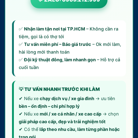
✅
Nhận làm tận nơi tại TP.HCM
– Không cần ra
tiệm, gọi là có thợ tới
✅
Tư vấn miễn phí – Báo giá trước
– Ok mới làm,
hài lòng mới thanh toán
✅
Đội kỹ thuật đông, làm nhanh gọn
– Hỗ trợ cả
cuối tuần
💡 TƯ VẤN NHANH TRƯỚC KHI LÀM
✔ Nếu xe
chạy dịch vụ / xe gia đình
→ ưu tiên
bền – ổn định – chi phí hợp lý
✔ Nếu xe
mới / xe cá nhân / xe cao cấp
→ chọn
giải pháp cao cấp, đẹp và trải nghiệm tốt
✔ Có thể
lắp theo nhu cầu, làm từng phần hoặc
trọn gói