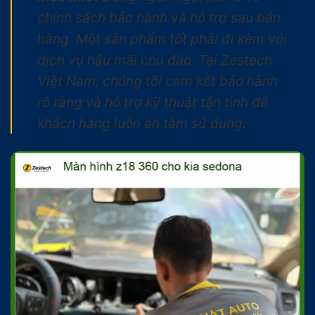
chính sách bảo hành và hỗ trợ sau bán
hàng. Một sản phẩm tốt phải đi kèm với
dịch vụ hậu mãi chu đáo. Tại Zestech
Việt Nam, chúng tôi cam kết bảo hành
rõ ràng và hỗ trợ kỹ thuật tận tình để
khách hàng luôn an tâm sử dụng.