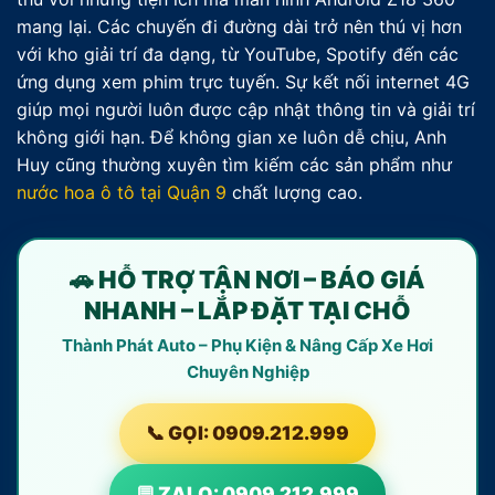
mang lại. Các chuyến đi đường dài trở nên thú vị hơn
với kho giải trí đa dạng, từ YouTube, Spotify đến các
ứng dụng xem phim trực tuyến. Sự kết nối internet 4G
giúp mọi người luôn được cập nhật thông tin và giải trí
không giới hạn. Để không gian xe luôn dễ chịu, Anh
Huy cũng thường xuyên tìm kiếm các sản phẩm như
nước hoa ô tô tại Quận 9
chất lượng cao.
🚗 HỖ TRỢ TẬN NƠI – BÁO GIÁ
NHANH – LẮP ĐẶT TẠI CHỖ
Thành Phát Auto – Phụ Kiện & Nâng Cấp Xe Hơi
Chuyên Nghiệp
📞 GỌI: 0909.212.999
💬 ZALO: 0909.212.999