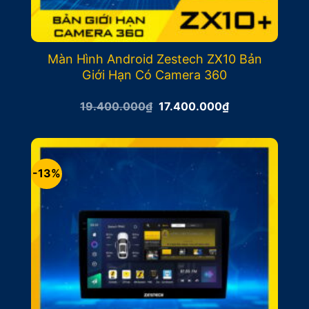
Màn Hình Android Zestech ZX10 Bản
Giới Hạn Có Camera 360
Giá
Giá
19.400.000
₫
17.400.000
₫
gốc
hiện
là:
tại
19.400.000₫.
là:
17.400.000₫.
-13%