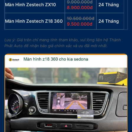
9.900.000đ
Màn Hình Zestech ZX10
24 Tháng
8.900.000đ
10.500.000đ
Màn Hình Zestech Z18 360
24 Tháng
9.500.000đ
Lưu ý: Giá trên chỉ mang tính tham khảo, vui lòng liên hệ Thành
Phát Auto để nhận báo giá chính xác và ưu đãi mới nhất.