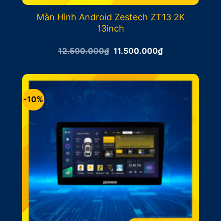
Màn Hình Android Zestech ZT13 2K
13inch
Giá
Giá
12.500.000
₫
11.500.000
₫
gốc
hiện
là:
tại
12.500.000₫.
là:
11.500.000₫.
-10%