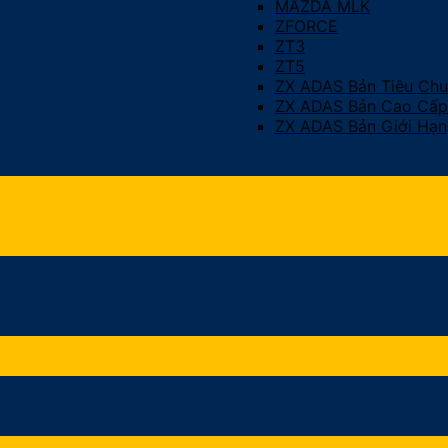
MAZDA MLK
ZFORCE
ZT3
ZT5
ZX ADAS Bản Tiêu Ch
ZX ADAS Bản Cao Cấp
ZX ADAS Bản Giới Hạn