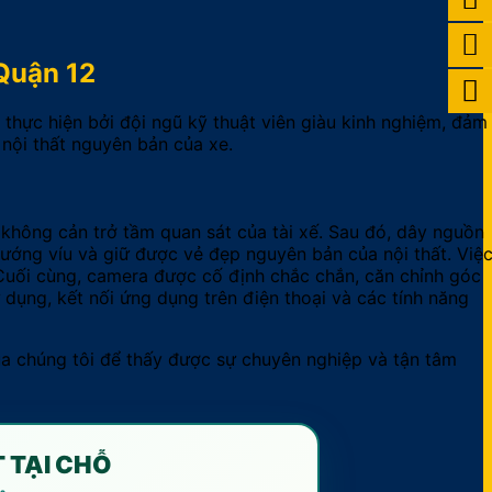
Quận 12
hực hiện bởi đội ngũ kỹ thuật viên giàu kinh nghiệm, đảm
nội thất nguyên bản của xe.
à không cản trở tầm quan sát của tài xế. Sau đó, dây nguồn
vướng víu và giữ được vẻ đẹp nguyên bản của nội thất. Việ
 Cuối cùng, camera được cố định chắc chắn, căn chỉnh góc
dụng, kết nối ứng dụng trên điện thoại và các tính năng
a chúng tôi để thấy được sự chuyên nghiệp và tận tâm
T TẠI CHỖ