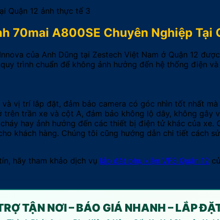
ình 70mai A800SE Chuyên Nghiệp Tại 
Innova của Anh Dũng tại Zestech Việt Nam ở Quận 12 được t
 quy trình chuẩn để không ảnh hưởng đến hệ thống điện và 
xe và vị trí lắp đặt, đảm bảo camera có góc nhìn tốt nhất m
 trên trần xe và cột A, đảm bảo không lộ dây, không gây 
 cháy hay ảnh hưởng đến các thiết bị điện tử khác của xe.
cho khách hàng. Chúng tôi cũng hướng dẫn chi tiết cách sử 
 tín, hãy tham khảo dịch vụ
lắp đặt phụ kiện VF3 Quận 12
củ
 TRỢ TẬN NƠI – BÁO GIÁ NHANH – LẮP ĐẶ