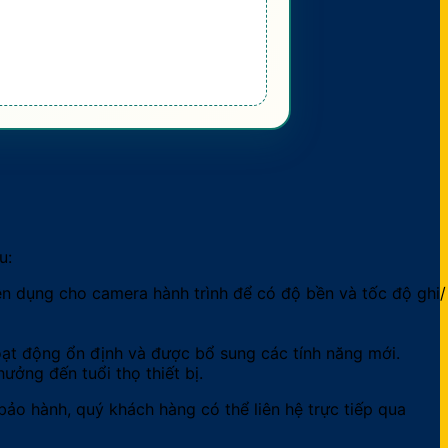
u:
n dụng cho camera hành trình để có độ bền và tốc độ ghi/
ạt động ổn định và được bổ sung các tính năng mới.
ởng đến tuổi thọ thiết bị.
bảo hành, quý khách hàng có thể liên hệ trực tiếp qua