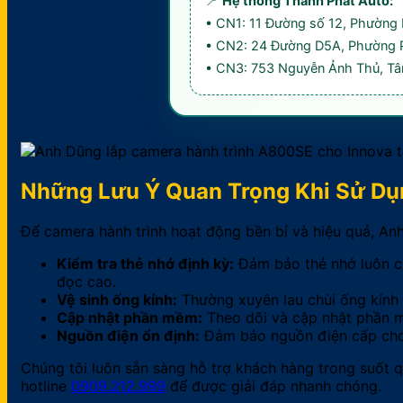
📍
Hệ thống Thành Phát Auto:
• CN1: 11 Đường số 12, Phường
• CN2: 24 Đường D5A, Phường 
• CN3: 753 Nguyễn Ảnh Thủ, Tâ
Những Lưu Ý Quan Trọng Khi Sử Dụ
Để camera hành trình hoạt động bền bỉ và hiệu quả, An
Kiểm tra thẻ nhớ định kỳ:
Đảm bảo thẻ nhớ luôn có
đọc cao.
Vệ sinh ống kính:
Thường xuyên lau chùi ống kính 
Cập nhật phần mềm:
Theo dõi và cập nhật phần m
Nguồn điện ổn định:
Đảm bảo nguồn điện cấp cho c
Chúng tôi luôn sẵn sàng hỗ trợ khách hàng trong suốt q
hotline
0909.212.999
để được giải đáp nhanh chóng.