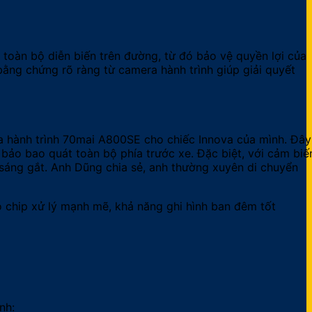
i toàn bộ diễn biến trên đường, từ đó bảo vệ quyền lợi của
ằng chứng rõ ràng từ camera hành trình giúp giải quyết
a hành trình 70mai A800SE cho chiếc Innova của mình. Đây
 bảo bao quát toàn bộ phía trước xe. Đặc biệt, với cảm biế
sáng gắt. Anh Dũng chia sẻ, anh thường xuyên di chuyển
ó chip xử lý mạnh mẽ, khả năng ghi hình ban đêm tốt
nh: