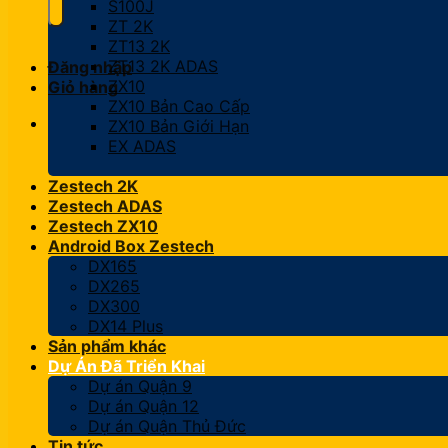
S100J
ZT 2K
ZT13 2K
ZT13 2K ADAS
Đăng nhập
ZX10
Giỏ hàng
ZX10 Bản Cao Cấp
ZX10 Bản Giới Hạn
EX ADAS
Zestech 2K
Zestech ADAS
Zestech ZX10
Android Box Zestech
DX165
DX265
DX300
DX14 Plus
Sản phẩm khác
Dự Án Đã Triển Khai
Dự án Quận 9
Dự án Quận 12
Dự án Quận Thủ Đức
Tin tức