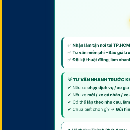
✅
Nhận làm tận nơi tại TP.HCM
✅
Tư vấn miễn phí – Báo giá tr
✅
Đội kỹ thuật đông, làm nhan
💡 TƯ VẤN NHANH TRƯỚC K
✔ Nếu xe
chạy dịch vụ / xe gia
✔ Nếu xe
mới / xe cá nhân / xe
✔ Có thể
lắp theo nhu cầu, là
✔ Chưa biết chọn gì? →
Gửi hì