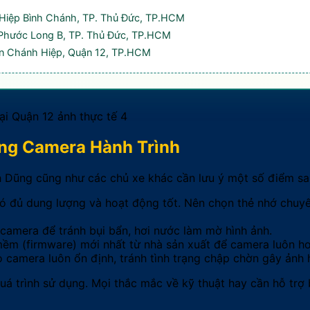
 Hiệp Bình Chánh, TP. Thủ Đức, TP.HCM
Phước Long B, TP. Thủ Đức, TP.HCM
n Chánh Hiệp, Quận 12, TP.HCM
ng Camera Hành Trình
h Dũng cũng như các chủ xe khác cần lưu ý một số điểm sa
 đủ dung lượng và hoạt động tốt. Nên chọn thẻ nhớ chuyê
camera để tránh bụi bẩn, hơi nước làm mờ hình ảnh.
ềm (firmware) mới nhất từ nhà sản xuất để camera luôn ho
amera luôn ổn định, tránh tình trạng chập chờn gây ảnh hư
uá trình sử dụng. Mọi thắc mắc về kỹ thuật hay cần hỗ trợ 