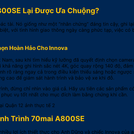
800SE Lại Được Ưa Chuộng?
ác tài. Nó giống như một “nhân chứng” đáng tin cậy, ghi lạ
t, với tình hình giao thông ngày càng phức tạp, việc có b
họn Hoàn Hảo Cho Innova
 Nam, sau khi tìm hiểu kỹ lưỡng đã quyết định chọn camer
i khả năng ghi hình sắc nét 4K, góc quay rộng 140 độ, đảm
h rõ ràng ngay cả trong điều kiện thiếu sáng hoặc ngược 
ợng cao để giám sát hành trình và bảo vệ xe khi đỗ.
ình, đừng chỉ nhìn vào giá cả. Hãy ưu tiên các sản phẩm c
, phục vụ tốt nhất cho mục đích làm bằng chứng khi cần.
Hành Trình 70mai A800SE
hiều lợi ích thiết thực cho Anh Dũng và chiếc Innova của a