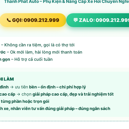
Thành Phát Auto – Phụ Kiện & Nâng Cấp Xe Hơi Chuyên Ngh
📞 GỌI: 0909.212.999
💬 ZALO: 0909.212.99
– Không cần ra tiệm, gọi là có thợ tới
ước
– Ok mới làm, hài lòng mới thanh toán
h gọn
– Hỗ trợ cả cuối tuần
HI LÀM
 đình
→ ưu tiên
bền – ổn định – chi phí hợp lý
 cao cấp
→ chọn
giải pháp cao cấp, đẹp và trải nghiệm tốt
m từng phần hoặc trọn gói
nh xe, nhân viên tư vấn đúng giải pháp – đúng ngân sách