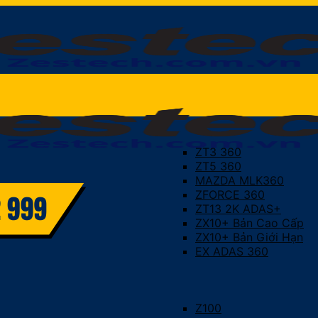
ZT3 360
ZT5 360
MAZDA MLK360
ZFORCE 360
ZT13 2K ADAS+
ZX10+ Bản Cao Cấp
ZX10+ Bản Giới Hạn
EX ADAS 360
Z100