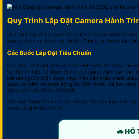
Quy Trình Lắp Đặt Camera Hành Tr
Quá trình lắp đặt camera hành trình 70mai A800SE cho 
bảo an toàn và thẩm mỹ tối đa. Chúng tôi luôn tuân thủ
Các Bước Lắp Đặt Tiêu Chuẩn
Đầu tiên, kỹ thuật viên sẽ tiến hành kiểm tra tổng thể 
và dây tín hiệu sẽ được đi âm gọn gàng theo các khe hở
kết nối nguồn điện được thực hiện cẩn thận, tránh chập
quay và kiểm tra hoạt động ổn định trước khi bàn giao 
nâng cao của 70mai A800SE.
Nếu bạn đang tìm kiếm địa chỉ lắp đặt phụ kiện ô tô uy
trong từng khâu dịch vụ.
🚗 HỖ