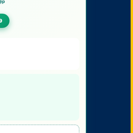
iệp
9