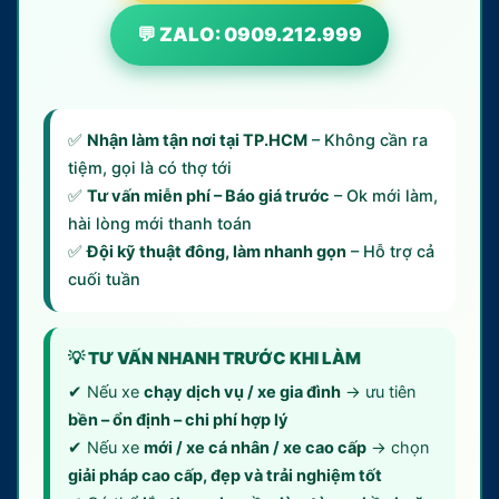
💬 ZALO: 0909.212.999
✅
Nhận làm tận nơi tại TP.HCM
– Không cần ra
tiệm, gọi là có thợ tới
✅
Tư vấn miễn phí – Báo giá trước
– Ok mới làm,
hài lòng mới thanh toán
✅
Đội kỹ thuật đông, làm nhanh gọn
– Hỗ trợ cả
cuối tuần
💡 TƯ VẤN NHANH TRƯỚC KHI LÀM
✔ Nếu xe
chạy dịch vụ / xe gia đình
→ ưu tiên
bền – ổn định – chi phí hợp lý
✔ Nếu xe
mới / xe cá nhân / xe cao cấp
→ chọn
giải pháp cao cấp, đẹp và trải nghiệm tốt