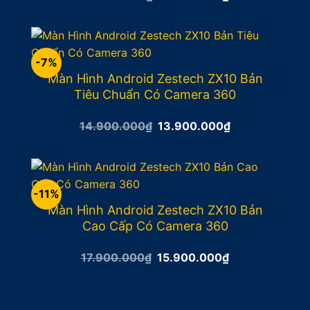
gốc
hiện
là:
tại
12.900.000₫.
là:
11.900.000₫.
-7%
Màn Hình Android Zestech ZX10 Bản
Tiêu Chuẩn Có Camera 360
Giá
Giá
14.900.000
₫
13.900.000
₫
gốc
hiện
là:
tại
14.900.000₫.
là:
13.900.000₫.
-11%
Màn Hình Android Zestech ZX10 Bản
Cao Cấp Có Camera 360
Giá
Giá
17.900.000
₫
15.900.000
₫
gốc
hiện
là:
tại
17.900.000₫.
là:
15.900.000₫.