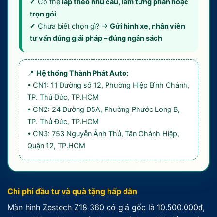
✔ Có thể
lắp theo nhu cầu, làm từng phần hoặc
trọn gói
✔ Chưa biết chọn gì? →
Gửi hình xe, nhân viên
tư vấn đúng giải pháp – đúng ngân sách
📍
Hệ thống Thành Phát Auto:
• CN1: 11 Đường số 12, Phường Hiệp Bình Chánh,
TP. Thủ Đức, TP.HCM
• CN2: 24 Đường D5A, Phường Phước Long B,
TP. Thủ Đức, TP.HCM
• CN3: 753 Nguyễn Ảnh Thủ, Tân Chánh Hiệp,
Quận 12, TP.HCM
Chi phí đầu tư và quà tặng hấp dẫn
Màn hình Zestech Z18 360 có giá gốc là 10.500.000đ,