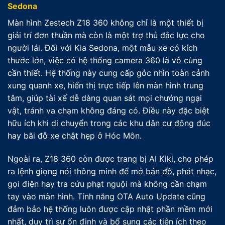
Sedona
Màn hình Zestech Z18 360 không chỉ là một thiết bị
giải trí đơn thuần mà còn là một trợ thủ đắc lực cho
người lái. Đối với Kia Sedona, một mẫu xe có kích
thước lớn, việc có hệ thống camera 360 là vô cùng
cần thiết. Hệ thống này cung cấp góc nhìn toàn cảnh
xung quanh xe, hiển thị trực tiếp lên màn hình trung
tâm, giúp tài xế dễ dàng quan sát mọi chướng ngại
vật, tránh va chạm không đáng có. Điều này đặc biệt
hữu ích khi di chuyển trong các khu dân cư đông đúc
hay bãi đỗ xe chật hẹp ở Hóc Môn.
Ngoài ra, Z18 360 còn được trang bị AI Kiki, cho phép
ra lệnh giọng nói thông minh để mở bản đồ, phát nhạc,
gọi điện hay tra cứu phạt nguội mà không cần chạm
tay vào màn hình. Tính năng OTA Auto Update cũng
đảm bảo hệ thống luôn được cập nhật phần mềm mới
nhất, duy trì sự ổn định và bổ sung các tiện ích theo