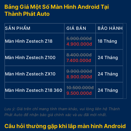
Bảng Giá Một Số Màn Hình Android Tại
Thành Phát Auto
SẢN PHẨM
GIÁ BÁN
BẢO HÀNH
5.900.000đ
Màn Hình Zestech Z18
18 Tháng
4.900.000đ
8.400.000đ
Màn Hình Zestech Z100
24 Tháng
7.400.000đ
9.900.000đ
Màn Hình Zestech ZX10
24 Tháng
8.900.000đ
10.500.000đ
Màn Hình Zestech Z18 360
24 Tháng
9.500.000đ
Lưu ý: Giá trên chỉ mang tính tham khảo, vui lòng liên hệ Thành
Phát Auto để nhận báo giá chính xác và ưu đãi mới nhất.
Câu hỏi thường gặp khi lắp màn hình Android