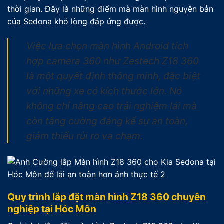
thời gian. Đây là những điểm mà màn hình nguyên bản
của Sedona khó lòng đáp ứng được.
Việc lựa chọn màn hình Android tích
hợp camera 360 như Zestech Z18 360
là một quyết định thông minh, đặc biệt
với những xe có kích thước lớn. Nó
không chỉ nâng cao trải nghiệm lái mà
còn tăng cường đáng kể sự an toàn,
giảm thiểu rủi ro va chạm.
Quy trình lắp đặt màn hình Z18 360 chuyên
nghiệp tại Hóc Môn