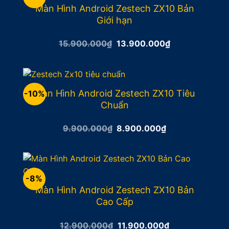
Màn Hình Android Zestech ZX10 Bản
Giới hạn
Giá
Giá
15.900.000
₫
13.900.000
₫
gốc
hiện
là:
tại
15.900.000₫.
là:
13.900.000₫.
Màn Hình Android Zestech ZX10 Tiêu
-10%
Chuẩn
Giá
Giá
9.900.000
₫
8.900.000
₫
gốc
hiện
là:
tại
9.900.000₫.
là:
8.900.000₫.
-8%
Màn Hình Android Zestech ZX10 Bản
Cao Cấp
Giá
Giá
12.900.000
₫
11.900.000
₫