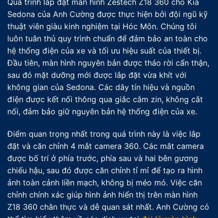
Quá trình lắp đặt màn hình Zestech Z18 360 cho Kia
Sedona của Anh Cường được thực hiện bởi đội ngũ kỹ
thuật viên giàu kinh nghiệm tại Hóc Môn. Chúng tôi
luôn tuân thủ quy trình chuẩn để đảm bảo an toàn cho
hệ thống điện của xe và tối ưu hiệu suất của thiết bị.
Đầu tiên, màn hình nguyên bản được tháo rời cẩn thận,
sau đó mặt dưỡng mới được lắp đặt vừa khít với
không gian của Sedona. Các dây tín hiệu và nguồn
điện được kết nối thông qua giắc cắm zin, không cắt
nối, đảm bảo giữ nguyên bản hệ thống điện của xe.
Điểm quan trọng nhất trong quá trình này là việc lắp
đặt và căn chỉnh 4 mắt camera 360. Các mắt camera
được bố trí ở phía trước, phía sau và hai bên gương
chiếu hậu, sau đó được căn chỉnh tỉ mỉ để tạo ra hình
ảnh toàn cảnh liền mạch, không bị méo mó. Việc căn
chỉnh chính xác giúp hình ảnh hiển thị trên màn hình
Z18 360 chân thực và dễ quan sát nhất. Anh Cường có