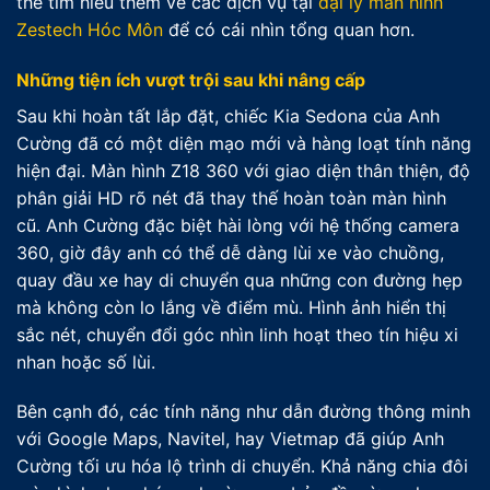
thể tìm hiểu thêm về các dịch vụ tại
đại lý màn hình
Zestech Hóc Môn
để có cái nhìn tổng quan hơn.
Những tiện ích vượt trội sau khi nâng cấp
Sau khi hoàn tất lắp đặt, chiếc Kia Sedona của Anh
Cường đã có một diện mạo mới và hàng loạt tính năng
hiện đại. Màn hình Z18 360 với giao diện thân thiện, độ
phân giải HD rõ nét đã thay thế hoàn toàn màn hình
cũ. Anh Cường đặc biệt hài lòng với hệ thống camera
360, giờ đây anh có thể dễ dàng lùi xe vào chuồng,
quay đầu xe hay di chuyển qua những con đường hẹp
mà không còn lo lắng về điểm mù. Hình ảnh hiển thị
sắc nét, chuyển đổi góc nhìn linh hoạt theo tín hiệu xi
nhan hoặc số lùi.
Bên cạnh đó, các tính năng như dẫn đường thông minh
với Google Maps, Navitel, hay Vietmap đã giúp Anh
Cường tối ưu hóa lộ trình di chuyển. Khả năng chia đôi