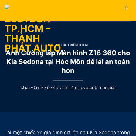
Bỏ
qua
nội
dung
DỰ ÁN ĐÃ TRIỂN KHAI
Anh Cường lắp Màn hình Z18 360 cho
Kia Sedona tại Hóc Môn để lái an toàn
hơn
ĐĂNG VÀO
29/05/2026
BỞI
LÊ QUANG NHẬT PHƯƠNG
Lái một chiếc xe gia đình cỡ lớn như Kia Sedona trong