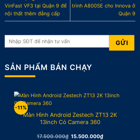
VinFast VF3 tại Quận 9 để
trình A800SE cho Innova ở
nội thất thêm đẳng cấp
Quận 9
SẢN PHẨM BÁN CHẠY
-11%
Màn Hình Android Zestech ZT13 2K
13inch Có Camera 360
Giá
Giá
17.500.000
₫
15.500.000
₫