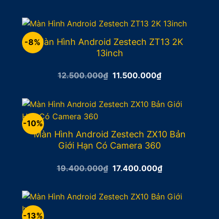
gốc
hiện
là:
tại
17.500.000₫.
là:
15.500.000₫.
Màn Hình Android Zestech ZT13 2K
-8%
13inch
Giá
Giá
12.500.000
₫
11.500.000
₫
gốc
hiện
là:
tại
12.500.000₫.
là:
11.500.000₫.
-10%
Màn Hình Android Zestech ZX10 Bản
Giới Hạn Có Camera 360
Giá
Giá
19.400.000
₫
17.400.000
₫
gốc
hiện
là:
tại
19.400.000₫.
là:
17.400.000₫.
-13%