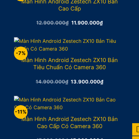
Màn Hình Android Zestech ZX10 Bản
Cao Cấp
Giá
Giá
12.900.000
₫
11.900.000
₫
gốc
hiện
là:
tại
12.900.000₫.
là:
11.900.000₫.
-7%
Màn Hình Android Zestech ZX10 Bản
Tiêu Chuẩn Có Camera 360
Giá
Giá
14.900.000
₫
13.900.000
₫
gốc
hiện
là:
tại
14.900.000₫.
là:
13.900.000₫.
-11%
Màn Hình Android Zestech ZX10 Bản
Cao Cấp Có Camera 360