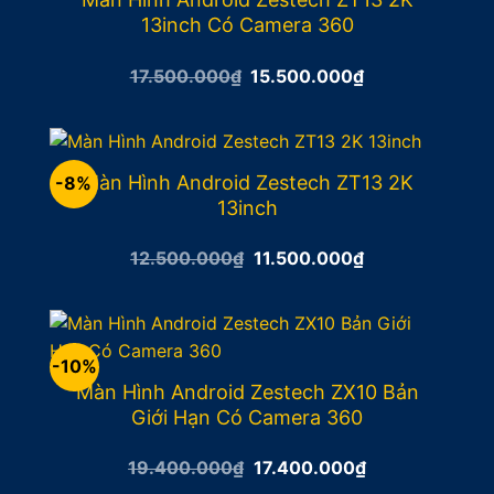
13inch Có Camera 360
Giá
Giá
17.500.000
₫
15.500.000
₫
gốc
hiện
là:
tại
17.500.000₫.
là:
15.500.000₫.
Màn Hình Android Zestech ZT13 2K
-8%
13inch
Giá
Giá
12.500.000
₫
11.500.000
₫
gốc
hiện
là:
tại
12.500.000₫.
là:
11.500.000₫.
-10%
Màn Hình Android Zestech ZX10 Bản
Giới Hạn Có Camera 360
Giá
Giá
19.400.000
₫
17.400.000
₫
gốc
hiện