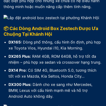
đặc biệt phù hợp cho những xe chưa có hệ điều hành
thông minh hoặc muốn nâng cấp thêm tính năng.
📦 Các Dòng Android Box Zestech Được Ưa
Chuộng Tại Khánh Hội
DX165:
Dòng phổ thông, cấu hình ổn định, phù hợp
xe Toyota Vios, Hyundai i10, Kia Morning.
DX265 Plus:
RAM 4GB, ROM 64GB, hỗ trợ tốt đa
nhiệm – phù hợp xe sedan và crossover hạng trung.
DX14 Pro:
Có SIM 4G, Bluetooth 5.0, tương thích
tốt với xe Mazda, Kia Seltos, Honda City…
DX300 Plus:
Dành cho xe sang như Mercedes,
BMW, Lexus với cấu hình mạnh mẽ và hỗ trợ
Android Auto không dây.