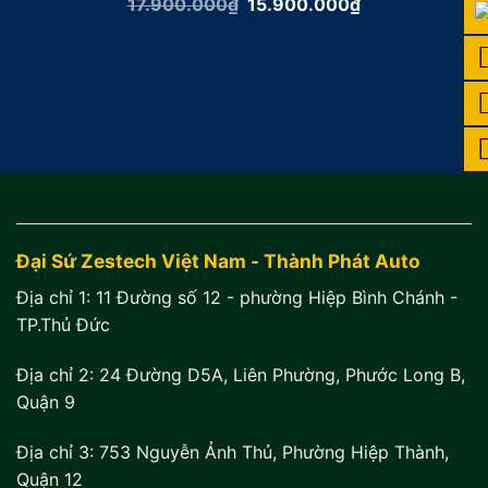
Giá
Giá
17.900.000
₫
15.900.000
₫
gốc
hiện
là:
tại
17.900.000₫.
là:
15.900.000₫.
Đại Sứ Zestech Việt Nam - Thành Phát Auto
Địa chỉ 1:
11 Đường số 12 - phường Hiệp Bình Chánh -
TP.Thủ Đức
Địa chỉ 2:
24 Đường D5A, Liên Phường, Phước Long B,
Quận 9
Địa chỉ 3:
753 Nguyễn Ảnh Thủ, Phường Hiệp Thành,
Quận 12