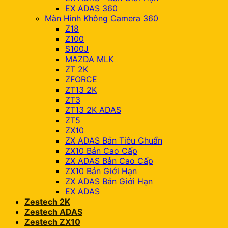
EX ADAS 360
Màn Hình Không Camera 360
Z18
Z100
S100J
MAZDA MLK
ZT 2K
ZFORCE
ZT13 2K
ZT3
ZT13 2K ADAS
ZT5
ZX10
ZX ADAS Bản Tiêu Chuẩn
ZX10 Bản Cao Cấp
ZX ADAS Bản Cao Cấp
ZX10 Bản Giới Hạn
ZX ADAS Bản Giới Hạn
EX ADAS
Zestech 2K
Zestech ADAS
Zestech ZX10