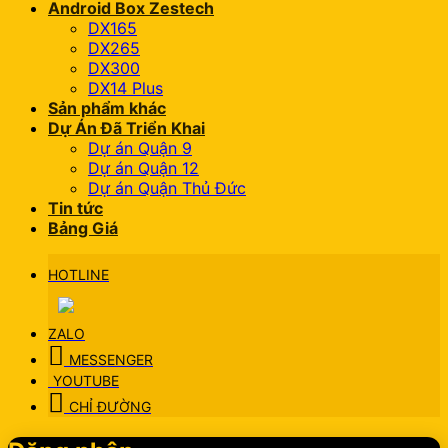
Android Box Zestech
DX165
DX265
DX300
DX14 Plus
Sản phẩm khác
Dự Án Đã Triển Khai
Dự án Quận 9
Dự án Quận 12
Dự án Quận Thủ Đức
Tin tức
Bảng Giá
HOTLINE
ZALO
MESSENGER
YOUTUBE
CHỈ ĐƯỜNG