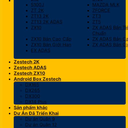
S100J
MAZDA MLK
ZT 2K
ZFORCE
ZT13 2K
ZT3
ZT13 2K ADAS
ZT5
ZX10
ZX ADAS Bản Ti
Chuẩn
ZX10 Bản Cao Cấp
ZX ADAS Bản C
ZX10 Bản Giới Hạn
ZX ADAS Bản Gi
EX ADAS
Zestech 2K
Zestech ADAS
Zestech ZX10
Android Box Zestech
DX165
DX265
DX300
DX14 Plus
Sản phẩm khác
Dự Án Đã Triển Khai
Dự án Quận 9
Dự án Quận 12