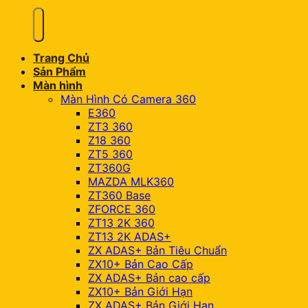
Trang Chủ
Sản Phẩm
Màn hình
Màn Hình Có Camera 360
E360
ZT3 360
Z18 360
ZT5 360
ZT360G
MAZDA MLK360
ZT360 Base
ZFORCE 360
ZT13 2K 360
ZT13 2K ADAS+
ZX ADAS+ Bản Tiêu Chuẩn
ZX10+ Bản Cao Cấp
ZX ADAS+ Bản cao cấp
ZX10+ Bản Giới Hạn
ZX ADAS+ Bản Giới Hạn