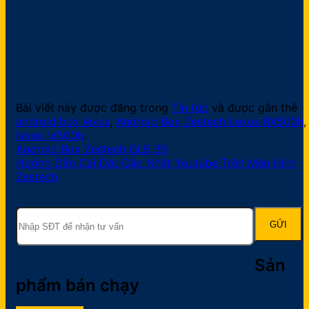
Bài viết này được đăng trong
Tin tức
và được gắn thẻ
android box lexus
,
Android Box Zestech Lexus RX500h
,
lexus rx500h
.
Android Box Zestech GLB 35
Hướng Dẫn Cài Đặt Cập Nhật Youtube Trên Màn Hình
Zestech
Sản
phẩm bán chạy