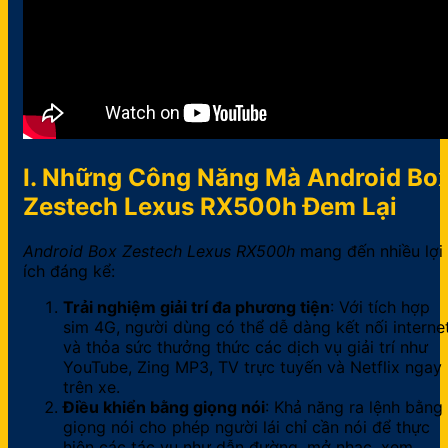
I. Những Công Năng Mà Android Bo
Zestech Lexus RX500h Đem Lại
Android Box Zestech Lexus RX500h
mang đến nhiều lợi
ích đáng kể:
Trải nghiệm giải trí đa phương tiện
: Với tích hợp
sim 4G, người dùng có thể dễ dàng kết nối interne
và thỏa sức thưởng thức các dịch vụ giải trí như
YouTube, Zing MP3, TV trực tuyến và Netflix ngay
trên xe.
Điều khiển bằng giọng nói
: Khả năng ra lệnh bằng
giọng nói cho phép người lái chỉ cần nói để thực
hiện các tác vụ như dẫn đường, mở nhạc, xem