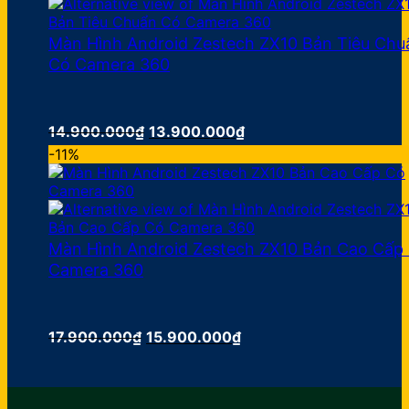
Màn Hình Android Zestech ZX10 Bản Tiêu Chu
Có Camera 360
Giá
Giá
14.900.000
₫
13.900.000
₫
gốc
hiện
-11%
là:
tại
14.900.000₫.
là:
13.900.000₫.
Màn Hình Android Zestech ZX10 Bản Cao Cấp
Camera 360
Giá
Giá
17.900.000
₫
15.900.000
₫
gốc
hiện
là:
tại
17.900.000₫.
là: