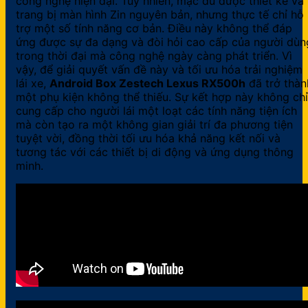
công nghệ hiện đại. Tuy nhiên, mặc dù được thiết kế và
trang bị màn hình Zin nguyên bản, nhưng thực tế chỉ hỗ
trợ một số tính năng cơ bản. Điều này không thể đáp
ứng được sự đa dạng và đòi hỏi cao cấp của người dùn
trong thời đại mà công nghệ ngày càng phát triển. Vì
vậy, để giải quyết vấn đề này và tối ưu hóa trải nghiệm
lái xe,
Android Box Zestech Lexus RX500h
đã trở thàn
một phụ kiện không thể thiếu. Sự kết hợp này không chỉ
cung cấp cho người lái một loạt các tính năng tiện ích
mà còn tạo ra một không gian giải trí đa phương tiện
tuyệt vời, đồng thời tối ưu hóa khả năng kết nối và
tương tác với các thiết bị di động và ứng dụng thông
minh.