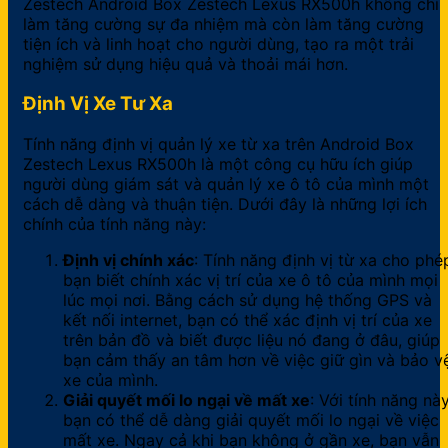
Zestech Android Box Zestech Lexus RX500h không chỉ
làm tăng cường sự đa nhiệm mà còn làm tăng cường
tiện ích và linh hoạt cho người dùng, tạo ra một trải
nghiệm sử dụng hiệu quả và thoải mái hơn.
Định Vị Xe Tư Xa
Tính năng định vị quản lý xe từ xa trên Android Box
Zestech Lexus RX500h là một công cụ hữu ích giúp
người dùng giám sát và quản lý xe ô tô của mình một
cách dễ dàng và thuận tiện. Dưới đây là những lợi ích
chính của tính năng này:
Định vị chính xác
: Tính năng định vị từ xa cho phé
bạn biết chính xác vị trí của xe ô tô của mình mọi
lúc mọi nơi. Bằng cách sử dụng hệ thống GPS và
kết nối internet, bạn có thể xác định vị trí của xe
trên bản đồ và biết được liệu nó đang ở đâu, giúp
bạn cảm thấy an tâm hơn về việc giữ gìn và bảo v
xe của mình.
Giải quyết mối lo ngại về mất xe
: Với tính năng này
bạn có thể dễ dàng giải quyết mối lo ngại về việc
mất xe. Ngay cả khi bạn không ở gần xe, bạn vẫn