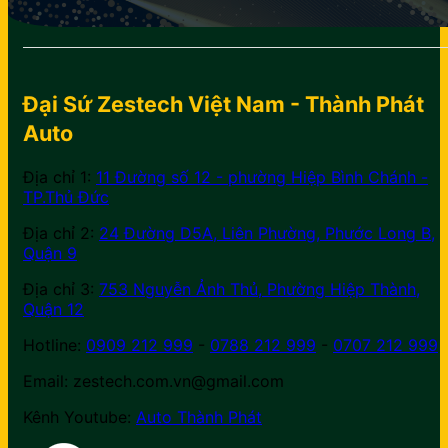
Đại Sứ Zestech Việt Nam - Thành Phát
Auto
Địa chỉ 1:
11 Đường số 12 - phường Hiệp Bình Chánh -
TP.Thủ Đức
Địa chỉ 2:
24 Đường D5A, Liên Phường, Phước Long B,
Quận 9
Địa chỉ 3:
753 Nguyễn Ảnh Thủ, Phường Hiệp Thành,
Quận 12
Hotline:
0909 212 999
-
0788 212 999
-
0707 212 999
Email: zestech.com.vn@gmail.com
Kênh Youtube:
Auto Thành Phát