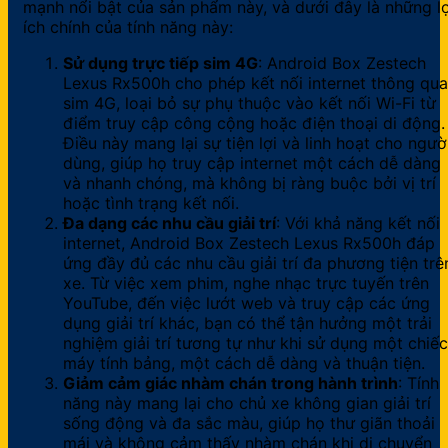
mạnh nổi bật của sản phẩm này, và dưới đây là những lợ
ích chính của tính năng này:
Sử dụng trực tiếp sim 4G
: Android Box Zestech
Lexus Rx500h cho phép kết nối internet thông qua
sim 4G, loại bỏ sự phụ thuộc vào kết nối Wi-Fi từ
điểm truy cập công cộng hoặc điện thoại di động.
Điều này mang lại sự tiện lợi và linh hoạt cho ngườ
dùng, giúp họ truy cập internet một cách dễ dàng
và nhanh chóng, mà không bị ràng buộc bởi vị trí
hoặc tình trạng kết nối.
Đa dạng các nhu cầu giải trí
: Với khả năng kết nối
internet, Android Box Zestech Lexus Rx500h đáp
ứng đầy đủ các nhu cầu giải trí đa phương tiện trê
xe. Từ việc xem phim, nghe nhạc trực tuyến trên
YouTube, đến việc lướt web và truy cập các ứng
dụng giải trí khác, bạn có thể tận hưởng một trải
nghiệm giải trí tương tự như khi sử dụng một chiếc
máy tính bảng, một cách dễ dàng và thuận tiện.
Giảm cảm giác nhàm chán trong hành trình
: Tính
năng này mang lại cho chủ xe không gian giải trí
sống động và đa sắc màu, giúp họ thư giãn thoải
mái và không cảm thấy nhàm chán khi di chuyển