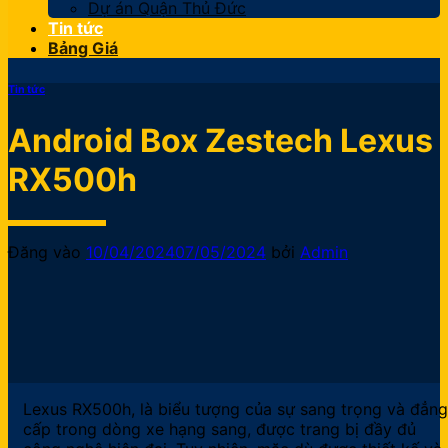
Dự án Quận Thủ Đức
Tin tức
Bảng Giá
Tin tức
Android Box Zestech Lexus
RX500h
Đăng vào
10/04/2024
07/05/2024
bởi
Admin
Lexus RX500h, là biểu tượng của sự sang trọng và đẳng
cấp trong dòng xe hạng sang, được trang bị đầy đủ