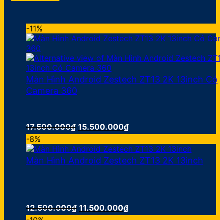
-11%
Màn Hình Android Zestech ZT13 2K 13inch Có
Camera 360
Giá
Giá
17.500.000
₫
15.500.000
₫
gốc
hiện
-8%
là:
tại
17.500.000₫.
là:
Màn Hình Android Zestech ZT13 2K 13inch
15.500.000₫.
Giá
Giá
12.500.000
₫
11.500.000
₫
gốc
hiện