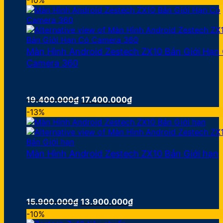
-10%
là:
tại
12.500.000₫.
là:
11.500.000₫.
Màn Hình Android Zestech ZX10 Bản Giới Hạn
Camera 360
Giá
Giá
19.400.000
₫
17.400.000
₫
gốc
hiện
-13%
là:
tại
19.400.000₫.
là:
17.400.000₫.
Màn Hình Android Zestech ZX10 Bản Giới hạn
Giá
Giá
15.900.000
₫
13.900.000
₫
gốc
hiện
-10%
là:
tại