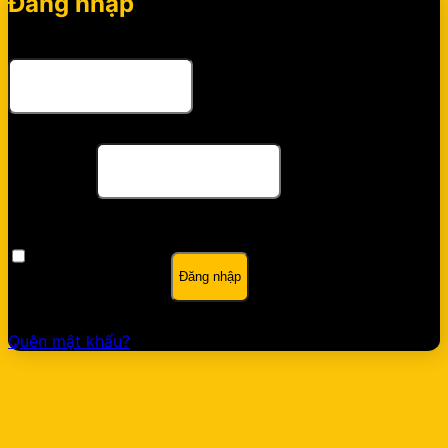
Đăng nhập
Bắt
Tên tài khoản hoặc địa chỉ email
*
buộc
Bắt
Mật khẩu
*
buộc
Ghi nhớ mật khẩu
Đăng nhập
Quên mật khẩu?