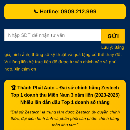
📞 Hotline:
0909.212.999
Lưu ý: Bảng
giá, hình ảnh, thông số kỹ thuật và quà tặng có thể thay đổi.
Vui lòng liên hệ trực tiếp để được tư vấn chính xác và phù
hợp. Xin cảm ơn
🏆
Thành Phát Auto – Đại sứ chính hãng Zestech
Top 1 doanh thu Miền Nam 3 năm liền (2023-2025)
Nhiều lần dẫn đầu
Top 1 doanh số tháng
“Đại sứ Zestech” là trung tâm được Zestech ủy quyền chính
thức, đại diện hình ảnh và phân phối sản phẩm chính hãng
toàn khu vực.”