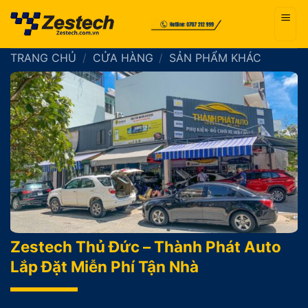
Bỏ
qua
nội
TRANG CHỦ
/
CỬA HÀNG
/
SẢN PHẨM KHÁC
dung
Zestech Thủ Đức – Thành Phát Auto
Lắp Đặt Miễn Phí Tận Nhà