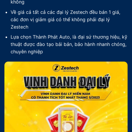
không
Về giá cả tất cả các đại lý Zestech đều bán 1 giá,
các đơn vị giảm giá có thể không phải đại lý
Zestech
Lựa chọn Thành Phát Auto, là đại sứ thương hiệu, kỹ
thuật được đào tạo bải bản, bảo hành nhanh chóng,
chuyên nghiệp