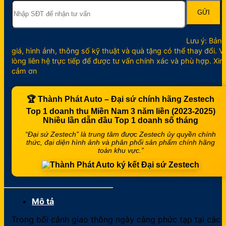
Lưu ý: Bảng
giá, hình ảnh, thông số kỹ thuật và quà tặng có thể thay đổi. V
lòng liên hệ trực tiếp để được tư vấn chính xác và phù hợp. Xin
cảm ơn
🏆
Thành Phát Auto – Đại sứ chính hãng Zestech
Top 1 doanh thu Miền Nam 3 năm liền (2023-2025)
Nhiều lần dẫn đầu
Top 1 doanh số tháng
“Đại sứ Zestech” là trung tâm được Zestech ủy quyền chính
thức, đại diện hình ảnh và phân phối sản phẩm chính hãng
toàn khu vực.”
Mô tả
Trong bối cảnh giao thông ngày càng phức tạp tại các