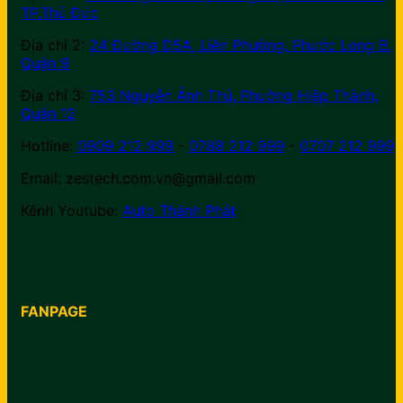
TP.Thủ Đức
Địa chỉ 2:
24 Đường D5A, Liên Phường, Phước Long B,
Quận 9
Địa chỉ 3:
753 Nguyễn Ảnh Thủ, Phường Hiệp Thành,
Quận 12
Hotline:
0909 212 999
-
0788 212 999
-
0707 212 999
Email: zestech.com.vn@gmail.com
Kênh Youtube:
Auto Thành Phát
FANPAGE