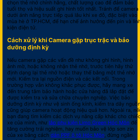
chọn thẻ nhớ chính hãng, chất lượng cao để đảm bảo
tuổi thọ và hiệu suất ghi hình tốt nhất. Tránh để camera
dưới ánh nắng trực tiếp quá lâu khi xe đỗ, đặc biệt vào
mùa hè ở TP.HCM, để hạn chế ảnh hưởng đến pin và lin
kiện điện tử.
Cách xử lý khi Camera gặp trục trặc và bảo
dưỡng định kỳ
Nếu camera gặp các vấn đề như không ghi hình, hình
ảnh mờ, hoặc không nhận thẻ nhớ, trước tiên hãy thử
định dạng lại thẻ nhớ hoặc thay thế bằng một thẻ nhớ
mới. Kiểm tra lại nguồn điện và các kết nối. Trong
trường hợp vẫn không khắc phục được, hãy mang xe
đến trung tâm bảo hành hoặc cửa hàng đã lắp đặt để
được kiểm tra và sửa chữa chuyên nghiệp. Việc bảo
dưỡng định kỳ như vệ sinh ống kính, kiểm tra dây nguồ
cũng giúp camera hoạt động hiệu quả hơn. Ngoài ra, nế
bạn đang tìm kiếm các dịch vụ nâng cấp khác cho chiế
xe của mình, như
lắp phụ kiện Limo Green Hóc Môn
để
tăng cường trải nghiệm, hay muốn bảo vệ lớp sơn zin
của xe bằng cách
dán PPF ô tô Hóc Môn
, đừng ngần