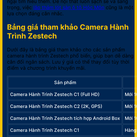
ngại tìm hiểu thêm. Để nội thất luôn sạch sẽ và sang
trọng, việc
lắp thảm lót sàn ô tô Hóc Môn
cũng là một
lựa chọn đáng cân nhắc.
Bảng giá tham khảo Camera Hành
Trình Zestech
Dưới đây là bảng giá tham khảo cho các sản phẩm
camera hành trình Zestech phổ biến, giúp bạn dễ dàng
cân đối ngân sách. Lưu ý giá có thể thay đổi tùy thời
điểm và chương trình khuyến mãi.
Sản phẩm
Camera Hành Trình Zestech C1 (Full HD)
Mới 
Camera Hành Trình Zestech C2 (2K, GPS)
Mới 
Camera Hành Trình Zestech tích hợp Android Box
Mới 
Camera Hành Trình Zestech C1
Hàng 