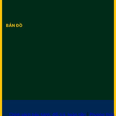
BẢN ĐỒ
Chính sách bảo hành, đổi trả, hoàn tiền
|
Phương thức