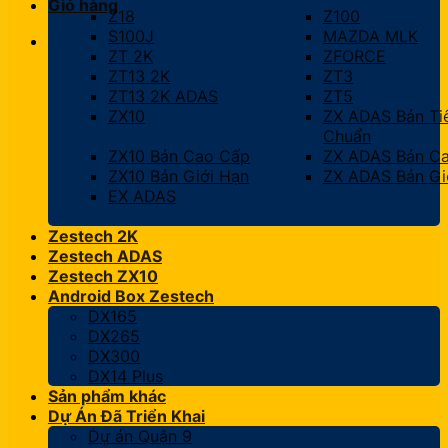
Giỏ hàng
Z18
Z100
S100J
MAZDA MLK
ZT 2K
ZFORCE
ZT13 2K
ZT3
ZT13 2K ADAS
ZT5
ZX10
ZX ADAS Bản Ti
Chuẩn
ZX10 Bản Cao Cấp
ZX ADAS Bản C
ZX10 Bản Giới Hạn
ZX ADAS Bản Gi
EX ADAS
Zestech 2K
Zestech ADAS
Zestech ZX10
Android Box Zestech
DX165
DX265
DX300
DX14 Plus
Sản phẩm khác
Dự Án Đã Triển Khai
Dự án Quận 9