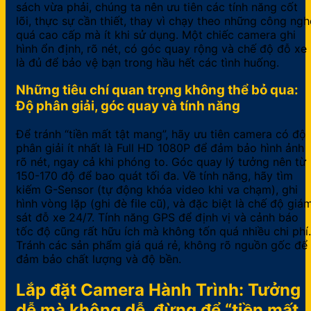
sách vừa phải, chúng ta nên ưu tiên các tính năng cốt
lõi, thực sự cần thiết, thay vì chạy theo những công ngh
quá cao cấp mà ít khi sử dụng. Một chiếc camera ghi
hình ổn định, rõ nét, có góc quay rộng và chế độ đỗ xe
là đủ để bảo vệ bạn trong hầu hết các tình huống.
Những tiêu chí quan trọng không thể bỏ qua:
Độ phân giải, góc quay và tính năng
Để tránh “tiền mất tật mang”, hãy ưu tiên camera có độ
phân giải ít nhất là Full HD 1080P để đảm bảo hình ảnh
rõ nét, ngay cả khi phóng to. Góc quay lý tưởng nên từ
150-170 độ để bao quát tối đa. Về tính năng, hãy tìm
kiếm G-Sensor (tự động khóa video khi va chạm), ghi
hình vòng lặp (ghi đè file cũ), và đặc biệt là chế độ giá
sát đỗ xe 24/7. Tính năng GPS để định vị và cảnh báo
tốc độ cũng rất hữu ích mà không tốn quá nhiều chi phí.
Tránh các sản phẩm giá quá rẻ, không rõ nguồn gốc để
đảm bảo chất lượng và độ bền.
Lắp đặt Camera Hành Trình: Tưởng
dễ mà không dễ, đừng để “tiền mất