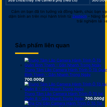
Sửa chữa/thay thế camera phụ (nếu có)
500.000
Cảm ơn bạn đã tin tưởng và đồng hành, chúc bạn vạ
dặm bình an trên mọi hành trình từ
Zestech
– Nâng tầ
trải nghiệm lái xe
Sản phẩm liên quan
Trung Tâm Lắp Camera Hành Trình Ô Tô Quậ
Bình Thạnh - Gắn Nhanh Trong Ngày
700.000
₫
Trung Tâm Lắp Camera Hành Trình Ô Tô tại
Quận 8 - Gắn Nhanh Trong Ngày
700.000
₫