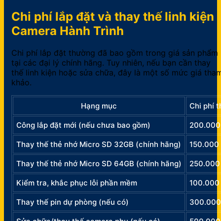
Chi phí lắp đặt và thay thế linh kiện
Camera Hành Trình
Chi phí lắp đặt thường đã bao gồm trong giá sản phẩm
tại các đại lý chính hãng. Tuy nhiên, nếu bạn cần thay
thế linh kiện hoặc sửa chữa, đây là một số mức giá tha
khảo.
Hạng mục
Chi phí 
Công lắp đặt mới (nếu chưa bao gồm)
200.000
Thay thế thẻ nhớ Micro SD 32GB (chính hãng)
150.000
Thay thế thẻ nhớ Micro SD 64GB (chính hãng)
250.000
Kiểm tra, khắc phục lỗi phần mềm
100.000
Thay thế pin dự phòng (nếu có)
300.000