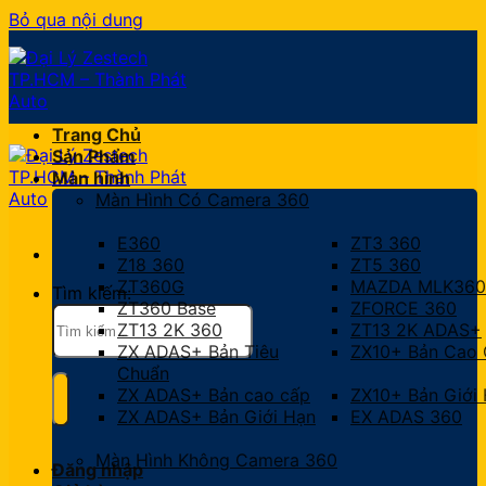
Bỏ qua nội dung
Trang Chủ
Sản Phẩm
Màn hình
Màn Hình Có Camera 360
E360
ZT3 360
Z18 360
ZT5 360
ZT360G
MAZDA MLK360
Tìm kiếm:
ZT360 Base
ZFORCE 360
ZT13 2K 360
ZT13 2K ADAS+
ZX ADAS+ Bản Tiêu
ZX10+ Bản Cao
Chuẩn
ZX ADAS+ Bản cao cấp
ZX10+ Bản Giới
ZX ADAS+ Bản Giới Hạn
EX ADAS 360
Màn Hình Không Camera 360
Đăng nhập