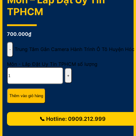
TPHCM
700.000
₫
Trung Tâm Gắn Camera Hành Trình Ô Tô Huyện Hóc
Môn - Lắp Đặt Uy Tín TPHCM số lượng
Thêm vào giỏ hàng
📞 Hotline:
0909.212.999