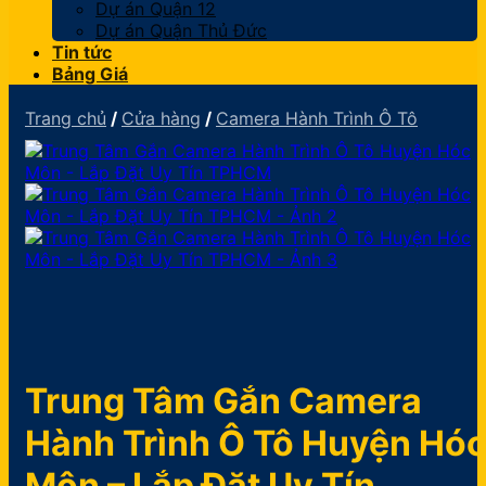
Dự án Quận 12
Dự án Quận Thủ Đức
Tin tức
Bảng Giá
Trang chủ
/
Cửa hàng
/
Camera Hành Trình Ô Tô
Trung Tâm Gắn Camera
Hành Trình Ô Tô Huyện Hó
Môn – Lắp Đặt Uy Tín