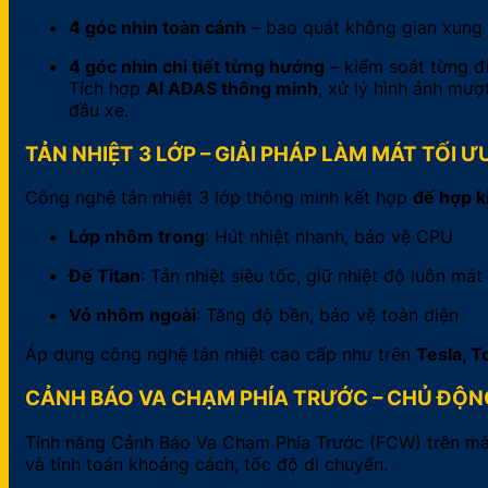
4 góc nhìn toàn cảnh
– bao quát không gian xung
4 góc nhìn chi tiết từng hướng
– kiểm soát từng 
Tích hợp
AI ADAS thông minh
, xử lý hình ảnh mượ
đầu xe.
TẢN NHIỆT 3 LỚP – GIẢI PHÁP LÀM MÁT TỐI 
Công nghệ tản nhiệt 3 lớp thông minh kết hợp
đế hợp k
Lớp nhôm trong
: Hút nhiệt nhanh, bảo vệ CPU
Đế Titan
: Tản nhiệt siêu tốc, giữ nhiệt độ luôn mát
Vỏ nhôm ngoài
: Tăng độ bền, bảo vệ toàn diện
Áp dụng công nghệ tản nhiệt cao cấp như trên
Tesla, T
CẢNH BÁO VA CHẠM PHÍA TRƯỚC – CHỦ ĐỘNG
Tính năng Cảnh Báo Va Chạm Phía Trước (FCW) trên màn 
và tính toán khoảng cách, tốc độ di chuyển.