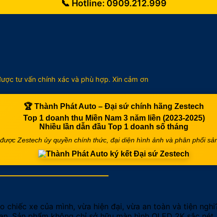
📞 Hotline:
0909.212.999
ể được tư vấn chính xác và phù hợp. Xin cảm ơn
🏆
Thành Phát Auto – Đại sứ chính hãng Zestech
Top 1 doanh thu Miền Nam 3 năm liền (2023-2025)
Nhiều lần dẫn đầu
Top 1 doanh số tháng
m được Zestech ủy quyền chính thức, đại diện hình ảnh và phân phối s
 chiếc xe của mình, vừa hiện đại, vừa an toàn và tiện ngh
bạn. Sản phẩm không chỉ sở hữu màn hình QLED 2K sắc né