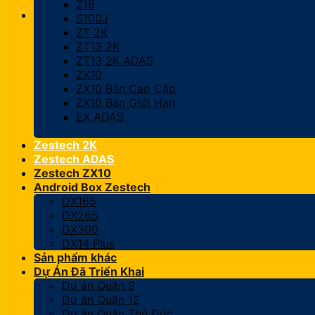
Z18
S100J
ZT 2K
ZT13 2K
ZT13 2K ADAS
ZX10
ZX10 Bản Cao Cấp
ZX10 Bản Giới Hạn
EX ADAS
Zestech 2K
Zestech ADAS
Zestech ZX10
Android Box Zestech
DX165
DX265
DX300
DX14 Plus
Sản phẩm khác
Dự Án Đã Triển Khai
Dự án Quận 9
Dự án Quận 12
Dự án Quận Thủ Đức