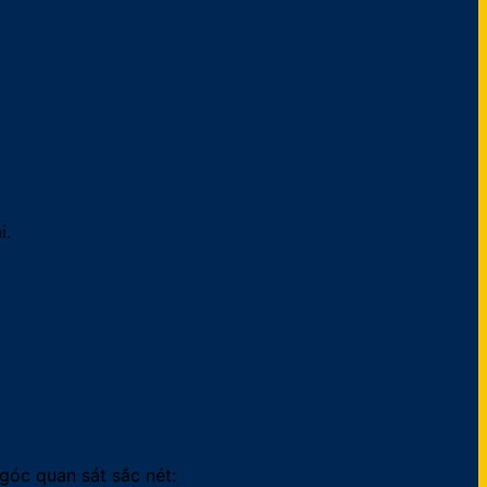
i.
góc quan sát sắc nét: