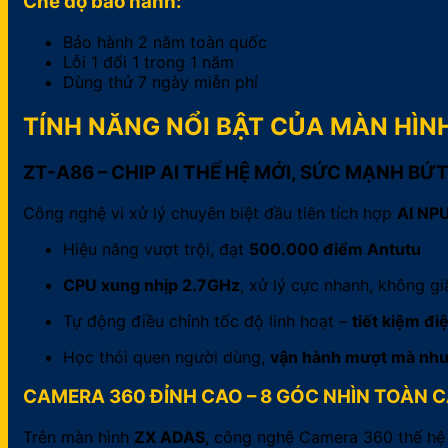
Chế độ bảo hành:
Bảo hành 2 năm toàn quốc
Lỗi 1 đổi 1 trong 1 năm
Dùng thử 7 ngày miễn phí
TÍNH NĂNG NỔI BẬT CỦA MÀN HÌN
ZT-A86 – CHIP AI THẾ HỆ MỚI, SỨC MẠNH BỨ
Công nghệ vi xử lý chuyên biệt đầu tiên tích hợp
AI NP
Hiệu năng vượt trội, đạt
500.000 điểm Antutu
CPU xung nhịp 2.7GHz
, xử lý cực nhanh, không gi
Tự động điều chỉnh tốc độ linh hoạt –
tiết kiệm đi
Học thói quen người dùng,
vận hành mượt mà như 
CAMERA 360 ĐỈNH CAO – 8 GÓC NHÌN TOÀN 
Trên màn hình
ZX ADAS
, công nghệ Camera 360 thế hệ 