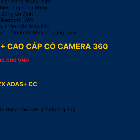
c tính năng thông minh
 hiệu ứng sống động
t động ổn định
luetooth, Wifi
, nhận diện biển báo
Tube (Youtube không quảng cáo)
S+ CAO CẤP CÓ CAMERA 360
00.000 VNĐ
 ZX ADAS+ CC
(áp dụng cho đơn giá chưa giảm)