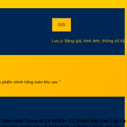
Lưu ý: Bảng giá, hình ảnh, thông số kỹ
ản phẩm chính hãng toàn khu vực.”
i?
Màn Hình Zestech ZX ADAS+ CC Phiên Bản Cao Cấp Có
t, cấu hình mạnh mẽ với RAM 8GB và ROM 128GB, mà còn