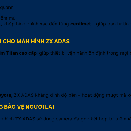
 quanh
điểm mù
t, khớp hình chính xác đến từng
centimet
– giúp bạn tự tin
ƯU CHO MÀN HÌNH ZX ADAS
im Titan cao cấp
, giúp thiết bị vận hành ổn định trong mọi 
oyota
, ZX ADAS khẳng định độ bền – hoạt động mượt mà kể c
 BẢO VỆ NGƯỜI LÁI
hình ZX ADAS sử dụng camera đa góc kết hợp trí tuệ nhân 