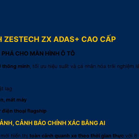
H ZESTECH ZX ADAS+ CAO CẤP
T PHÁ CHO MÀN HÌNH Ô TÔ
U thông minh
, tối ưu hiệu suất và cá nhân hóa trải nghiệm lá
ật lag
ện, mát máy
điện thoại flagship
CẢNH, CẢNH BÁO CHÍNH XÁC BẰNG AI
mới hiển thị
toàn cảnh quanh xe theo thời gian thực
với 8 