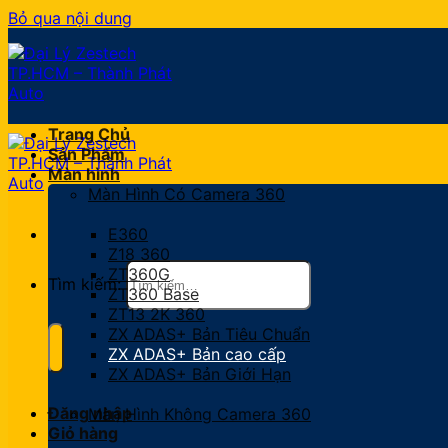
Bỏ qua nội dung
Trang Chủ
Sản Phẩm
Màn hình
Màn Hình Có Camera 360
E360
Z18 360
ZT360G
Tìm kiếm:
ZT360 Base
ZT13 2K 360
ZX ADAS+ Bản Tiêu Chuẩn
ZX ADAS+ Bản cao cấp
ZX ADAS+ Bản Giới Hạn
Đăng nhập
Màn Hình Không Camera 360
Giỏ hàng