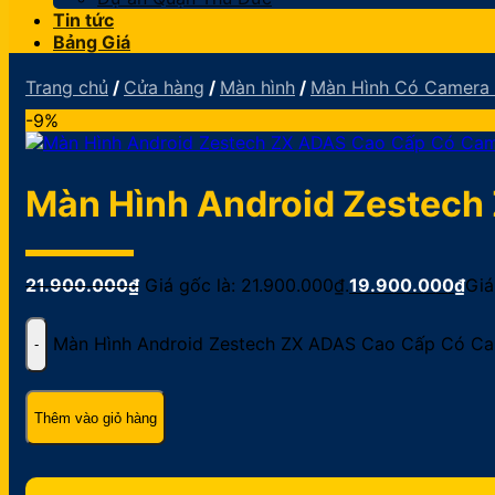
Tin tức
Bảng Giá
Trang chủ
/
Cửa hàng
/
Màn hình
/
Màn Hình Có Camera
-9%
Màn Hình Android Zestech
21.900.000
₫
Giá gốc là: 21.900.000₫.
19.900.000
₫
Giá
Màn Hình Android Zestech ZX ADAS Cao Cấp Có Ca
Thêm vào giỏ hàng