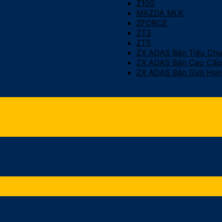
Z100
MAZDA MLK
ZFORCE
ZT3
ZT5
ZX ADAS Bản Tiêu Ch
ZX ADAS Bản Cao Cấp
ZX ADAS Bản Giới Hạn