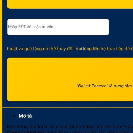
thuật và quà tặng có thể thay đổi. Vui lòng liên hệ trực tiếp đ
“Đại sứ Zestech” là trung tâ
Mô tả
Bạn đang tìm kiếm một giải pháp nâng cấp toàn diện cho
Camera 360 Độ
chính là lựa chọn hoàn hảo dành cho 