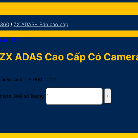
 360
/
ZX ADAS+ Bản cao cấp
 ZX ADAS Cao Cấp Có Camer
 hiện tại là: 19.900.000₫.
mera 360 số lượng