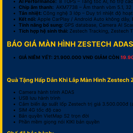
AI Performance:
8 TOPS – Tăng tốc AI, hỗ trợ cá
Chip âm thanh:
AKM7738 – Âm thanh vòm 5.1, 32
Tản nhiệt:
Công nghệ 3 lớp – Duy trì nhiệt độ hoạ
Kết nối:
Apple CarPlay / Android Auto không dây, B
Tính năng bổ sung:
GPS database, Camera AI Scan
Tích hợp hệ sinh thái:
Zestech Tracking, Zestech 
BÁO GIÁ MÀN HÌNH ZESTECH ADA
GIÁ NIÊM YẾT: 21.900.000 VNĐ GIẢM CÒN
19.9
Quà Tặng Hấp Dẫn Khi Lắp Màn Hình Zestech
Camera
hành trình ADAS
USB lưu hành trình
Cảm biến áp suất lốp Zestech trị giá 3.500.000đ 
SIM 4G tốc độ cao
Bản quyền VietMap S2 trọn đời
Phần mềm giọng nói KIKI bản quyền