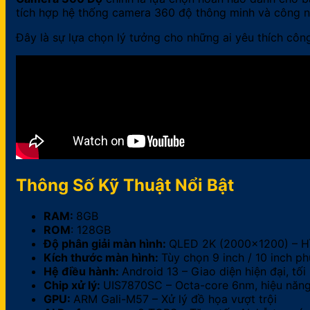
tích hợp hệ thống camera 360 độ thông minh và công ngh
Đây là sự lựa chọn lý tưởng cho những ai yêu thích công
Thông Số Kỹ Thuật Nổi Bật
RAM:
8GB
ROM
: 128GB
Độ phân giải màn hình:
QLED 2K (2000×1200) – Hình
Kích thước màn hình:
Tùy chọn 9 inch / 10 inch p
Hệ điều hành:
Android 13 – Giao diện hiện đại, tối
Chip xử lý:
UIS7870SC – Octa-core 6nm, hiệu năng
GPU:
ARM Gali-M57 – Xử lý đồ họa vượt trội