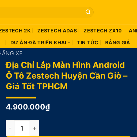
ZESTECH 2K
ZESTECH ADAS
ZESTECH ZX10
AN
DỰ ÁN ĐÃ TRIỂN KHAI
TIN TỨC
BẢNG GIÁ
HÃNG XE
Địa Chỉ Lắp Màn Hình Android
Ô Tô Zestech Huyện Cần Giờ –
Giá Tốt TPHCM
4.900.000
₫
Địa Chỉ Lắp Màn Hình Android Ô Tô Zestech Hu