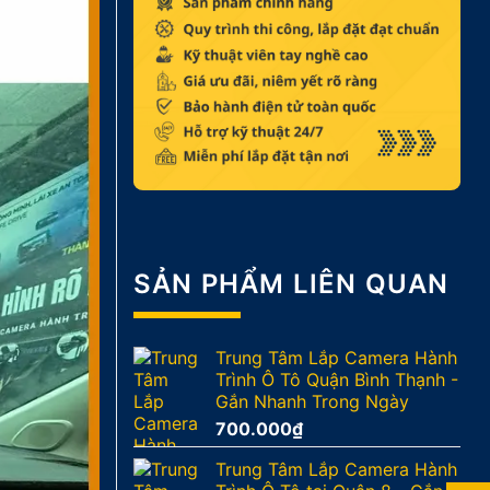
SẢN PHẨM LIÊN QUAN
Trung Tâm Lắp Camera Hành
Trình Ô Tô Quận Bình Thạnh -
Gắn Nhanh Trong Ngày
700.000
₫
Trung Tâm Lắp Camera Hành