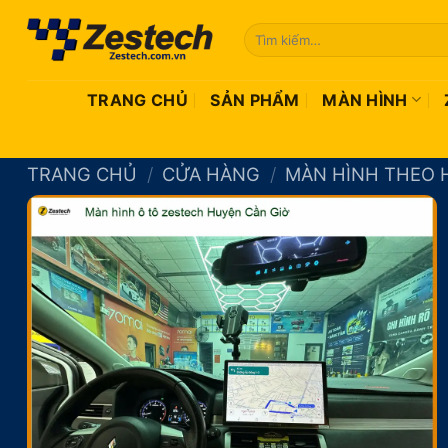
Bỏ
Tìm
qua
kiếm:
nội
dung
TRANG CHỦ
SẢN PHẨM
MÀN HÌNH
TRANG CHỦ
/
CỬA HÀNG
/
MÀN HÌNH THEO 