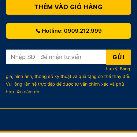
THÊM VÀO GIỎ HÀNG
📞 Hotline:
0909.212.999
Lưu ý: Bảng
giá, hình ảnh, thông số kỹ thuật và quà tặng có thể thay đổi.
Vui lòng liên hệ trực tiếp để được tư vấn chính xác và phù
hợp. Xin cảm ơn