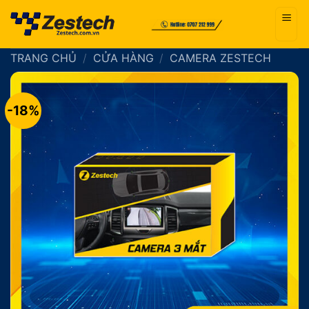
Bỏ
qua
nội
TRANG CHỦ
/
CỬA HÀNG
/
CAMERA ZESTECH
dung
-18%