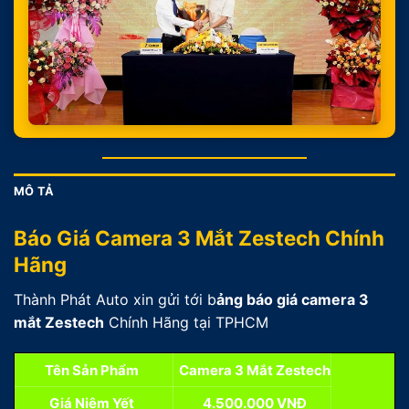
MÔ TẢ
Báo Giá Camera 3 Mắt Zestech Chính
Hãng
Thành Phát Auto xin gửi tới b
ảng báo giá camera 3
mắt Zestech
Chính Hãng tại TPHCM
Tên Sản Phẩm
Camera 3 Mắt Zestech
Giá Niêm Yết
4.500.000 VNĐ