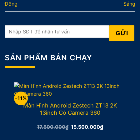
Động
Sáng
SẢN PHẨM BÁN CHẠY
-11%
Màn Hình Android Zestech ZT13 2K
13inch Có Camera 360
Giá
Giá
17.500.000
₫
15.500.000
₫
gốc
hiện
là:
tại