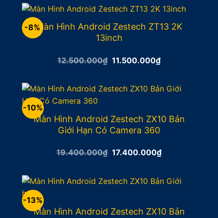
17.500.000₫.
là:
15.500.000₫.
Màn Hình Android Zestech ZT13 2K
-8%
13inch
Giá
Giá
12.500.000
₫
11.500.000
₫
gốc
hiện
là:
tại
12.500.000₫.
là:
11.500.000₫.
-10%
Màn Hình Android Zestech ZX10 Bản
Giới Hạn Có Camera 360
Giá
Giá
19.400.000
₫
17.400.000
₫
gốc
hiện
là:
tại
19.400.000₫.
là:
17.400.000₫.
-13%
Màn Hình Android Zestech ZX10 Bản