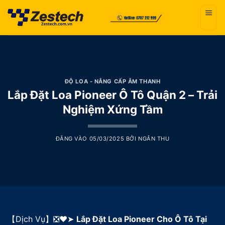
Bỏ
qua
nội
dung
ĐỘ LOA - NÂNG CẤP ÂM THANH
Lắp Đặt Loa Pioneer Ô Tô Quận 2 – Trải
Nghiệm Xứng Tầm
ĐĂNG VÀO
05/03/2025
BỞI
NGÂN THU
【Dịch Vụ】❎❤️➤
Lắp Đặt Loa Pioneer Cho Ô Tô Tại