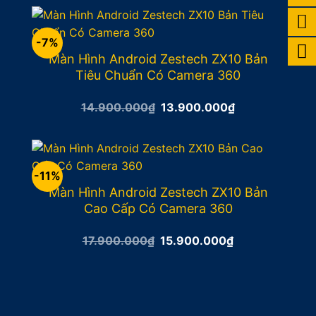
12.900.000₫.
là:
11.900.000₫.
-7%
Màn Hình Android Zestech ZX10 Bản
Tiêu Chuẩn Có Camera 360
Giá
Giá
14.900.000
₫
13.900.000
₫
gốc
hiện
là:
tại
14.900.000₫.
là:
13.900.000₫.
-11%
Màn Hình Android Zestech ZX10 Bản
Cao Cấp Có Camera 360
Giá
Giá
17.900.000
₫
15.900.000
₫
gốc
hiện
là:
tại
17.900.000₫.
là:
15.900.000₫.