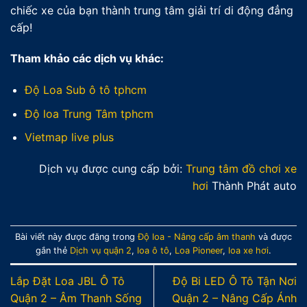
chiếc xe của bạn thành trung tâm giải trí di động đẳng
cấp!
Tham khảo các dịch vụ khác:
Độ Loa Sub ô tô tphcm
Độ loa Trung Tâm tphcm
Vietmap live plus
Dịch vụ được cung cấp bởi:
Trung tâm đồ chơi xe
hơi
Thành Phát auto
Bài viết này được đăng trong
Độ loa - Nâng cấp âm thanh
và được
gắn thẻ
Dịch vụ quận 2
,
loa ô tô
,
Loa Pioneer
,
loa xe hơi
.
Lắp Đặt Loa JBL Ô Tô
Độ Bi LED Ô Tô Tận Nơi
Quận 2 – Âm Thanh Sống
Quận 2 – Nâng Cấp Ánh