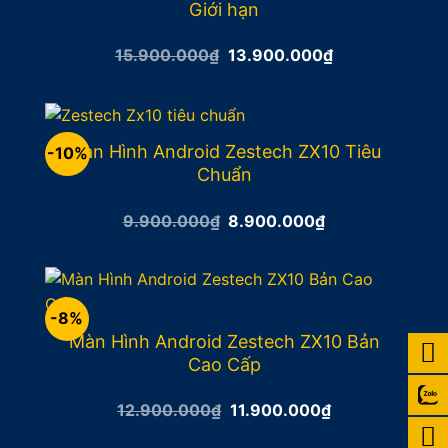
Giới hạn
Giá
Giá
15.900.000
₫
13.900.000
₫
gốc
hiện
là:
tại
15.900.000₫.
là:
13.900.000₫.
Màn Hình Android Zestech ZX10 Tiêu
-10%
Chuẩn
Giá
Giá
9.900.000
₫
8.900.000
₫
gốc
hiện
là:
tại
9.900.000₫.
là:
8.900.000₫.
-8%
Màn Hình Android Zestech ZX10 Bản
Cao Cấp
Giá
Giá
12.900.000
₫
11.900.000
₫
gốc
hiện
là:
tại