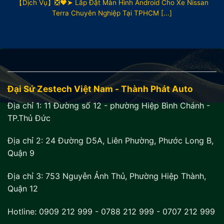
【Dịch Vụ】❎❤️➤ Lắp Đặt Màn Hình Android Cho Xe Nissan
Terra Chuyên Nghiệp Tại TPHCM [...]
Đại Sứ Zestech Việt Nam - Thành Phát Auto
Địa chỉ 1:
11 Đường số 12 - phường Hiệp Bình Chánh -
TP.Thủ Đức
Địa chỉ 2:
24 Đường D5A, Liên Phường, Phước Long B,
Quận 9
Địa chỉ 3:
753 Nguyễn Ảnh Thủ, Phường Hiệp Thành,
Quận 12
Hotline:
0909 212 999
-
0788 212 999
-
0707 212 999