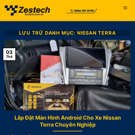
Bỏ
qua
nội
dung
LƯU TRỮ DANH MỤC:
NISSAN TERRA
03
Th4
Lắp Đặt Màn Hình Android Cho Xe Nissan
Terra Chuyên Nghiệp