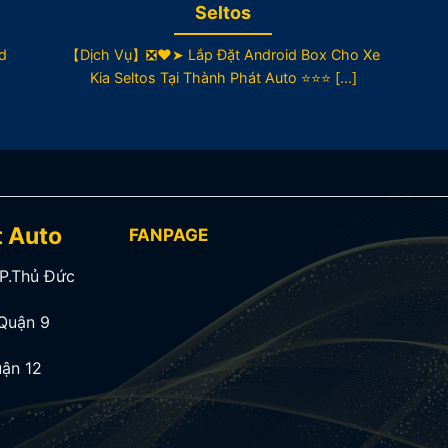
Seltos
d
【Dịch Vụ】❎❤️➤ Lắp Đặt Android Box Cho Xe
Kia Seltos Tại Thành Phát Auto ⭐⭐⭐ [...]
t Auto
FANPAGE
TP.Thủ Đức
Quận 9
ận 12