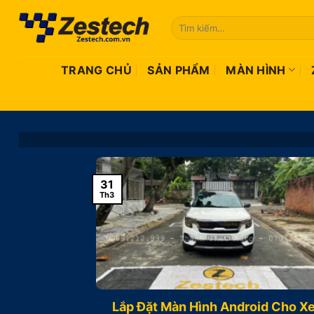
Bỏ
Tìm
qua
kiếm:
nội
dung
TRANG CHỦ
SẢN PHẨM
MÀN HÌNH
31
Th3
Lắp Đặt Màn Hình Android Cho X