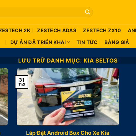
ZESTECH 2K
ZESTECH ADAS
ZESTECH ZX10
AN
DỰ ÁN ĐÃ TRIỂN KHAI
TIN TỨC
BẢNG GIÁ
LƯU TRỮ DANH MỤC:
KIA SELTOS
31
Th3
e
Lắp Đặt Android Box Cho Xe Kia