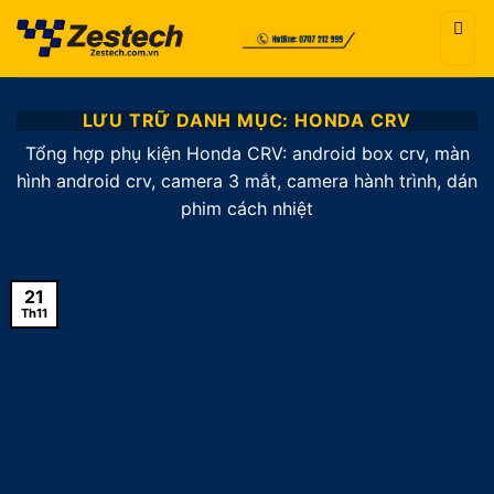
Bỏ
qua
nội
dung
LƯU TRỮ DANH MỤC:
HONDA CRV
Tổng hợp phụ kiện Honda CRV: android box crv, màn
hình android crv, camera 3 mắt, camera hành trình, dán
phim cách nhiệt
21
Th11