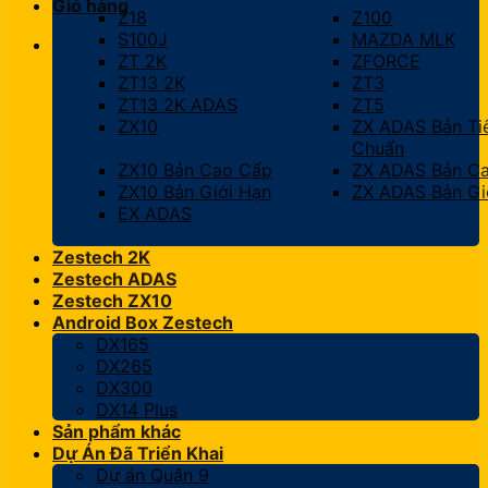
Giỏ hàng
Z18
Z100
S100J
MAZDA MLK
ZT 2K
ZFORCE
ZT13 2K
ZT3
ZT13 2K ADAS
ZT5
ZX10
ZX ADAS Bản Ti
Chuẩn
ZX10 Bản Cao Cấp
ZX ADAS Bản C
ZX10 Bản Giới Hạn
ZX ADAS Bản Gi
EX ADAS
Zestech 2K
Zestech ADAS
Zestech ZX10
Android Box Zestech
DX165
DX265
DX300
DX14 Plus
Sản phẩm khác
Dự Án Đã Triển Khai
Dự án Quận 9