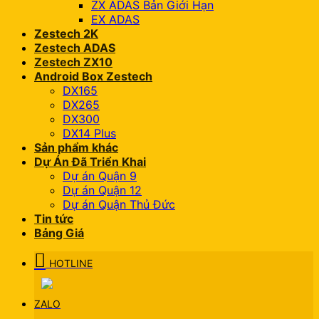
ZX ADAS Bản Giới Hạn
EX ADAS
Zestech 2K
Zestech ADAS
Zestech ZX10
Android Box Zestech
DX165
DX265
DX300
DX14 Plus
Sản phẩm khác
Dự Án Đã Triển Khai
Dự án Quận 9
Dự án Quận 12
Dự án Quận Thủ Đức
Tin tức
Bảng Giá
HOTLINE
ZALO