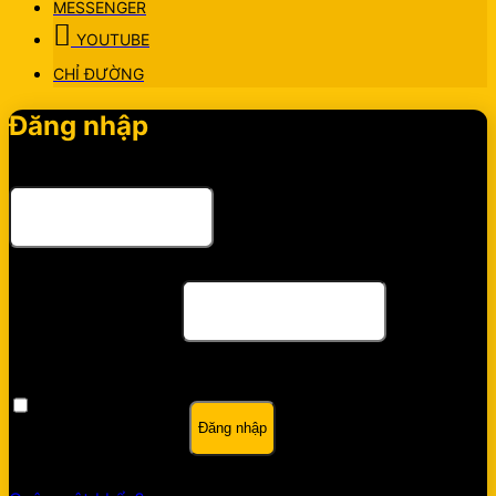
MESSENGER
YOUTUBE
CHỈ ĐƯỜNG
Đăng nhập
Tên tài khoản hoặc địa chỉ email
*
Bắt buộc
Mật khẩu
*
Bắt buộc
Ghi nhớ mật khẩu
Đăng nhập