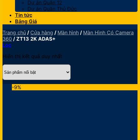
Dự án Quận 12
Dự án Quận Thủ Đức
Tin tức
Bảng Giá
Trang chủ
/
Cửa hàng
/
Màn hình
/
Màn Hình Có Camera
360
/
ZT13 2K ADAS+
Lọc
Hiển thị kết quả duy nhất
-9%