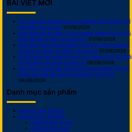
BÀI VIẾT MỚI
Chị Loan lắp Android box xe Geely EX2 Quận 1 để
tiện dẫn con đi học
07/08/2026
Bác Minh độ bi gầm ô tô Hyundai Santa Fe tại Thủ
Đức để lái xe đêm an toàn hơn
07/08/2026
Anh Minh lắp camera hành trình ô tô cho Hyundai
Accent tại Quận 12 để an tâm lái xe
07/08/2026
Anh Khang lắp Android box cho Geely EX2 tại Quậ
10 để nâng tầm giải trí trên xe
06/08/2026
Anh Quốc Hưng lắp Android box xe Geely EX2 tại
Quận Gò Vấp để xem YouTube khi đón con
06/08/2026
Danh mục sản phẩm
Android Box Potech
Android Box Zestech
Android Box Acura
Android Box Audi