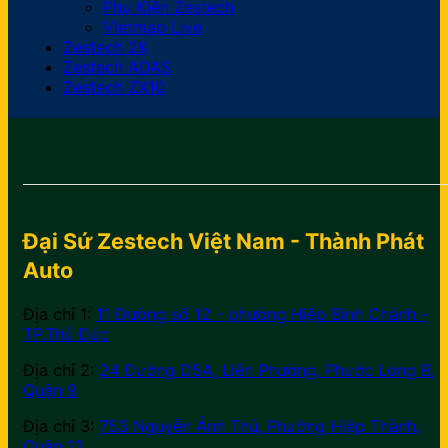
Phụ Kiện Zestech
Vietmap Live
Zestech 2K
Zestech ADAS
Zestech ZX10
Đại Sứ Zestech Việt Nam - Thành Phát
Auto
Địa chỉ 1:
11 Đường số 12 - phường Hiệp Bình Chánh -
TP.Thủ Đức
Địa chỉ 2:
24 Đường D5A, Liên Phường, Phước Long B,
Quận 9
Địa chỉ 3:
753 Nguyễn Ảnh Thủ, Phường Hiệp Thành,
Quận 12