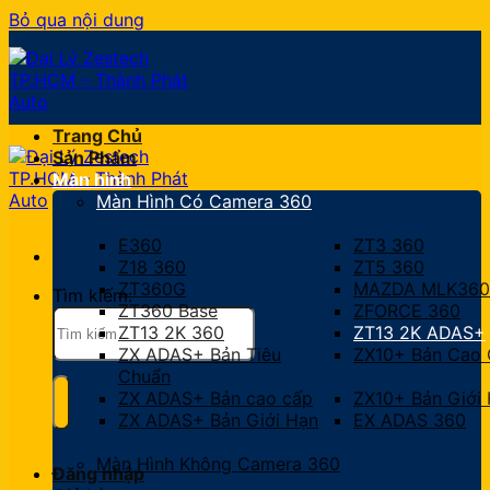
Bỏ qua nội dung
Trang Chủ
Sản Phẩm
Màn hình
Màn Hình Có Camera 360
E360
ZT3 360
Z18 360
ZT5 360
ZT360G
MAZDA MLK360
Tìm kiếm:
ZT360 Base
ZFORCE 360
ZT13 2K 360
ZT13 2K ADAS+
ZX ADAS+ Bản Tiêu
ZX10+ Bản Cao
Chuẩn
ZX ADAS+ Bản cao cấp
ZX10+ Bản Giới
ZX ADAS+ Bản Giới Hạn
EX ADAS 360
Màn Hình Không Camera 360
Đăng nhập