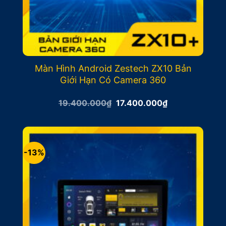
Màn Hình Android Zestech ZX10 Bản
Giới Hạn Có Camera 360
Giá
Giá
19.400.000
₫
17.400.000
₫
gốc
hiện
là:
tại
19.400.000₫.
là:
17.400.000₫.
-13%