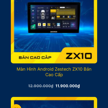
Màn Hình Android Zestech ZX10 Bản
Cao Cấp
Giá
Giá
12.900.000
₫
11.900.000
₫
gốc
hiện
là:
tại
12.900.000₫.
là:
11.900.000₫.