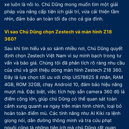
xe luôn là nỗi lo. Chú Dũng mong muốn tìm một giải
pháp vừa nâng cấp tiện ích giải trí, vừa cải thiện tầm
nhìn, đảm bảo an toàn tối đa cho cả gia đình.
Vì sao Chú Dũng chọn Zestech và màn hình Z18
360?
Sau khi tìm hiểu và so sánh nhiều nơi, Chú Dũng quyết
định chọn Zestech Việt Nam vì sự minh bạch trong tư
vấn và báo giá. Chúng tôi đã phân tích rõ ràng nhu cầu
của chú và giới thiệu dòng màn hình Zestech Z18 360.
Đây là lựa chọn tối ưu với chip UIS7862S 8 nhân, RAM
4GB, ROM 32GB, chạy Android 10, đảm bảo hiệu năng
mượt mà. Đặc biệt, việc tích hợp sẵn camera 360 độ là
điểm cộng lớn, giúp chú Dũng có thể quan sát toàn
cảnh xung quanh xe ngay trên màn hình chính, loại bỏ
hoàn toàn điểm mù. Các tính năng như AI Kiki ra lệnh
giọng nói, dẫn đường thông minh và tra cứu phạt
nguội cũng là những tiện ích mà chú Dũng rất quan