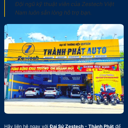
Đội ngũ kỹ thuật viên của Zestech Việt
Nam luôn sẵn lòng hỗ trợ bạn.
Hãy liên hệ ngay với
Đại Sứ Zestech - Thành Phát
để