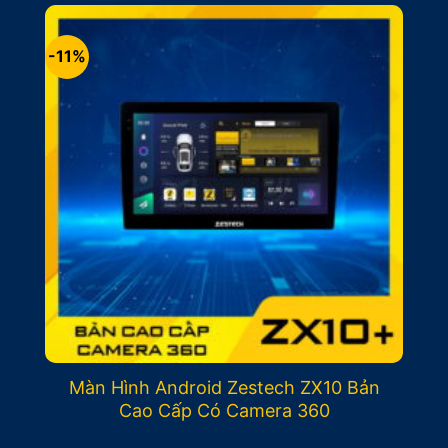
14.900.000₫.
là:
13.900.000₫.
-11%
Màn Hình Android Zestech ZX10 Bản
Cao Cấp Có Camera 360