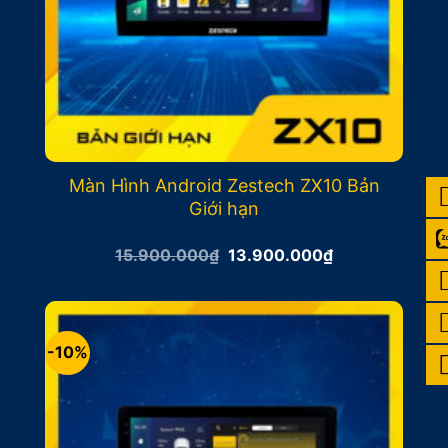
Màn Hình Android Zestech ZX10 Bản
Giới hạn
Giá
Giá
15.900.000
₫
13.900.000
₫
gốc
hiện
là:
tại
15.900.000₫.
là:
13.900.000₫.
-10%