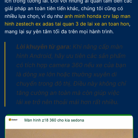
ích trong tương lai. Đối với những ai quan tâm đến các
giải pháp an toàn tiên tiến khác, chúng tôi cũng có
nhiều lựa chọn, ví dụ như
anh minh honda crv lap man
hinh zestech ex adas tai quan 3 de lai xe an toan hon
,
mang lại sự yên tâm tối đa trên mọi hành trình.
Lời khuyên từ gara:
Khi nâng cấp màn
hình Android, hãy ưu tiên các sản phẩm
có tích hợp camera 360 nếu xe của bạn
là dòng xe lớn hoặc thường xuyên di
chuyển trong đô thị. Điều này không chỉ
tăng cường an toàn mà còn giúp việc
lái xe trở nên thoải mái hơn rất nhiều.