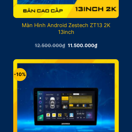
Màn Hình Android Zestech ZT13 2K
13inch
Giá
Giá
12.500.000
₫
11.500.000
₫
gốc
hiện
là:
tại
12.500.000₫.
là:
11.500.000₫.
-10%