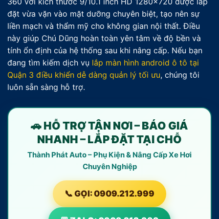
360 với kích thước 9/10.1 inch HD 1280×720 được lắp
đặt vừa vặn vào mặt dưỡng chuyên biệt, tạo nên sự
liền mạch và thẩm mỹ cho không gian nội thất. Điều
này giúp Chú Dũng hoàn toàn yên tâm về độ bền và
tính ổn định của hệ thống sau khi nâng cấp. Nếu bạn
đang tìm kiếm dịch vụ
lắp màn hình android ô tô tại
Quận 3 điều khiển dễ dàng quản lý tối ưu
, chúng tôi
luôn sẵn sàng hỗ trợ.
🚗 HỖ TRỢ TẬN NƠI – BÁO GIÁ
NHANH – LẮP ĐẶT TẠI CHỖ
Thành Phát Auto – Phụ Kiện & Nâng Cấp Xe Hơi
Chuyên Nghiệp
📞 GỌI: 0909.212.999