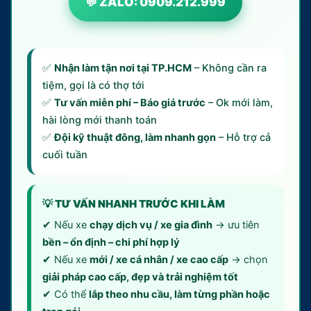
💬 ZALO: 0909.212.999
✅
Nhận làm tận nơi tại TP.HCM
– Không cần ra
tiệm, gọi là có thợ tới
✅
Tư vấn miễn phí – Báo giá trước
– Ok mới làm,
hài lòng mới thanh toán
✅
Đội kỹ thuật đông, làm nhanh gọn
– Hỗ trợ cả
cuối tuần
💡 TƯ VẤN NHANH TRƯỚC KHI LÀM
✔ Nếu xe
chạy dịch vụ / xe gia đình
→ ưu tiên
bền – ổn định – chi phí hợp lý
✔ Nếu xe
mới / xe cá nhân / xe cao cấp
→ chọn
giải pháp cao cấp, đẹp và trải nghiệm tốt
✔ Có thể
lắp theo nhu cầu, làm từng phần hoặc