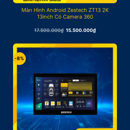
Màn Hình Android Zestech ZT13 2K
13inch Có Camera 360
Giá
Giá
17.500.000
₫
15.500.000
₫
gốc
hiện
là:
tại
17.500.000₫.
là:
15.500.000₫.
-8%