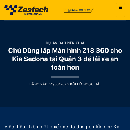
Bỏ
qua
nội
dung
DỰ ÁN ĐÃ TRIỂN KHAI
Chú Dũng lắp Màn hình Z18 360 cho
Kia Sedona tại Quận 3 để lái xe an
toàn hơn
ĐĂNG VÀO
03/06/2026
BỞI
HỒ NGỌC HẢI
Việc điều khiển một chiếc xe đa dụng cỡ lớn như Kia