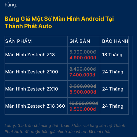
hàng.
Bảng Giá Một Số Màn Hình Android Tại
Thành Phát Auto
SẢN PHẨM
GIÁ BÁN
BẢO HÀNH
5.900.000đ
Màn Hình Zestech Z18
18 Tháng
4.900.000đ
8.400.000đ
Màn Hình Zestech Z100
24 Tháng
7.400.000đ
9.900.000đ
Màn Hình Zestech ZX10
24 Tháng
8.900.000đ
10.500.000đ
Màn Hình Zestech Z18 360
24 Tháng
9.500.000đ
Lưu ý: Giá trên chỉ mang tính tham khảo, vui lòng liên hệ Thành
Phát Auto để nhận báo giá chính xác và ưu đãi mới nhất.