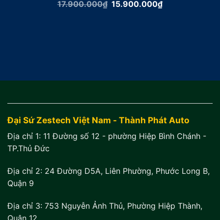
Giá
Giá
17.900.000
₫
15.900.000
₫
gốc
hiện
là:
tại
17.900.000₫.
là:
15.900.000₫.
Đại Sứ Zestech Việt Nam - Thành Phát Auto
Địa chỉ 1:
11 Đường số 12 - phường Hiệp Bình Chánh -
TP.Thủ Đức
Địa chỉ 2:
24 Đường D5A, Liên Phường, Phước Long B,
Quận 9
Địa chỉ 3:
753 Nguyễn Ảnh Thủ, Phường Hiệp Thành,
Quận 12