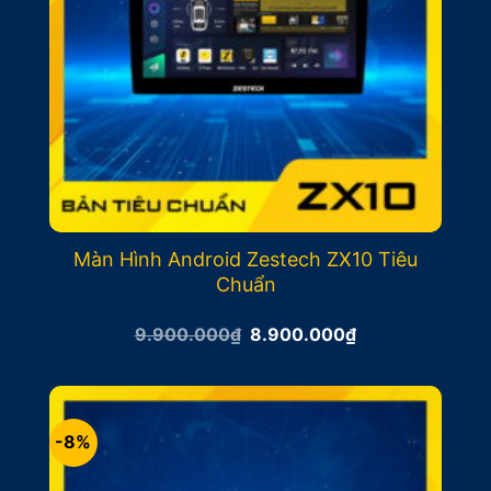
Màn Hình Android Zestech ZX10 Tiêu
Chuẩn
Giá
Giá
9.900.000
₫
8.900.000
₫
gốc
hiện
là:
tại
9.900.000₫.
là:
8.900.000₫.
-8%