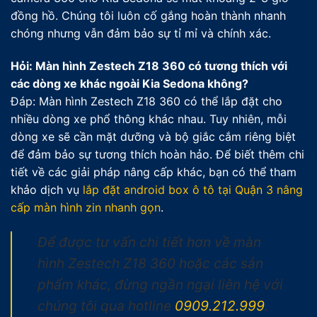
đồng hồ. Chúng tôi luôn cố gắng hoàn thành nhanh
chóng nhưng vẫn đảm bảo sự tỉ mỉ và chính xác.
Hỏi: Màn hình Zestech Z18 360 có tương thích với
các dòng xe khác ngoài Kia Sedona không?
Đáp: Màn hình Zestech Z18 360 có thể lắp đặt cho
nhiều dòng xe phổ thông khác nhau. Tuy nhiên, mỗi
dòng xe sẽ cần mặt dưỡng và bộ giắc cắm riêng biệt
để đảm bảo sự tương thích hoàn hảo. Để biết thêm chi
tiết về các giải pháp nâng cấp khác, bạn có thể tham
khảo dịch vụ
lắp đặt android box ô tô tại Quận 3 nâng
cấp màn hình zin nhanh gọn
.
Để được tư vấn chi tiết hơn về màn
hình Zestech Z18 360 hoặc các sản
phẩm khác, đừng ngần ngại liên hệ với
chúng tôi qua hotline
0909.212.999
.