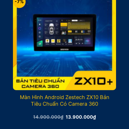
-7%
Màn Hình Android Zestech ZX10 Bản
Tiêu Chuẩn Có Camera 360
Giá
Giá
14.900.000
₫
13.900.000
₫
gốc
hiện
là:
tại